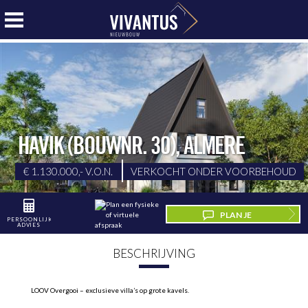
HAVIK (BOUWNR. 30)
,
ALMERE
€ 1.130.000,- V.O.N.
VERKOCHT ONDER VOORBEHOUD
PLAN JE
PERSOONLIJK
ADVIES
BEZICHTIGING
BESCHRIJVING
LOOV Overgooi – exclusieve villa’s op grote kavels.