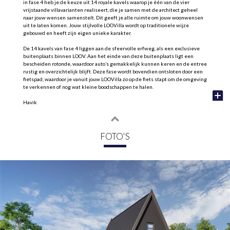
in fase 4 heb je de keuze uit 14 royale kavels waarop je één van de vier
vrijstaande villavarianten realiseert, die je samen met de architect geheel
naar jouw wensen samenstelt. Dit geeft je alle ruimte om jouw woonwensen
uit te laten komen. Jouw stijlvolle LOOVilla wordt op traditionele wijze
gebouwd en heeft zijn eigen unieke karakter.
De 14 kavels van fase 4 liggen aan de sfeervolle erfweg, als een exclusieve
buitenplaats binnen LOOV. Aan het einde van deze buitenplaats ligt een
bescheiden rotonde, waardoor auto’s gemakkelijk kunnen keren en de entree
rustig en overzichtelijk blijft. Deze fase wordt bovendien ontsloten door een
fietspad, waardoor je vanuit jouw LOOVilla zo op de fiets stapt om de omgeving
te verkennen of nog wat kleine boodschappen te halen.
Havik
Het ontwerp van deze villa is strak en modern, maar tegelijkertijd tijdloos.
Van de grote ramen die volop natuurlijk licht binnenlaten tot de open en
ruimtelijke indeling; de grootste villa van LOOV.
FOTO'S
-Opvallend mooie entree met veel glas
-Veel raampartijen met klassieke roedeverdeling
-Praktische bijkeuken met ruimte voor je wasmachine en droger
-Vanuit je bijkeuken naar je royale aangebouwde geïsoleerde berging met
houten deuren
-De tweede verdieping kan dienen als extra opslagruimte, thuiswerkkantoor
of biedt onderdak aan een vijfde of zelfs zesde slaapkamer
-Maak jouw villa levensloopbestendig door te kiezen voor een slaap- en
badkamer op de begane grond
Ongeloovlijk centraal
LOOV verrijst aan de rand van het Cirkelbos in Overgooi op steenworp afstand