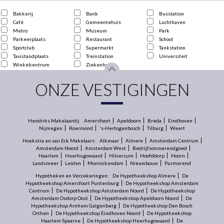
Bakkerij
Bank
Busstation
Café
Gemeentehuis
Luchthaven
Metro
Museum
Park
Parkeerplaats
Restaurant
School
Sportclub
Supermarkt
Tankstation
Taxistandplaats
Treinstation
Universiteit
Winkelcentrum
Ziekenhuis
ONZE VESTIGINGEN
Hendriks Makelaardij:
Amersfoort
Apeldoorn
Breda
Eindhoven
Nijmegen
Roermond
's-Hertogenbosch
Tilburg
Weert
Hoekstra en van Eck Makelaars:
Alkmaar
Almere
Amsterdam Centrum
Amsterdam Noord
Amsterdam West
Bedrijfsonroerendgoed
Haarlem
Heerhugowaard
Hilversum
Hoofddorp
Hoorn
Landsmeer
Leiden
Monnickendam
Nieuwbouw
Purmerend
Hypotheken en Verzekeringen:
De Hypotheekshop Almere
De
Hypotheekshop Amersfoort Puntenburg
De Hypotheekshop Amsterdam
Centrum
De Hypotheekshop Amsterdam Noord
De Hypotheekshop
Amsterdam Osdorp Oost
De Hypotheekshop Apeldoorn Noord
De
Hypotheekshop Arnhem Galgenberg
De Hypotheekshop Den Bosch
Orthen
De Hypotheekshop Eindhoven Noord
De Hypotheekshop
Haarlem Spaarne
De Hypotheekshop Heerhugowaard
De