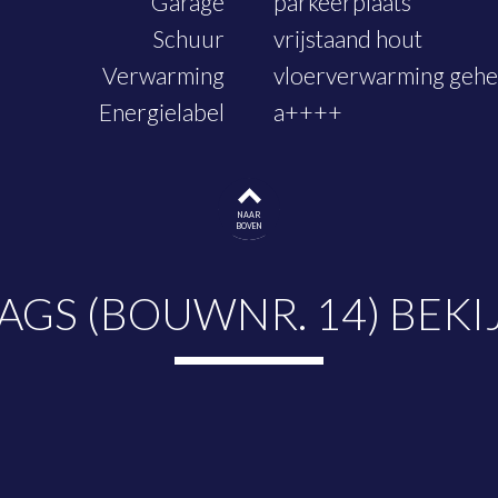
Garage
parkeerplaats
Schuur
vrijstaand hout
Verwarming
vloerverwarming gehee
Energielabel
a++++
NAAR
BOVEN
AAGS (BOUWNR. 14) BEKI