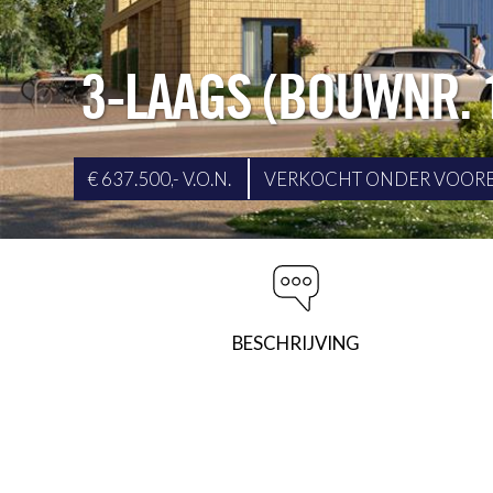
3-LAAGS (BOUWNR. 
€ 637.500,- V.O.N.
VERKOCHT ONDER VOOR
BESCHRIJVING