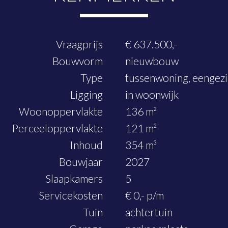
Vraagprijs
€ 637.500,-
Bouwvorm
nieuwbouw
Type
tussenwoning, eengez
Ligging
in woonwijk
Woonoppervlakte
136 m²
Perceeloppervlakte
121 m²
Inhoud
354 m³
Bouwjaar
2027
Slaapkamers
5
Servicekosten
€ 0,- p/m
Tuin
achtertuin