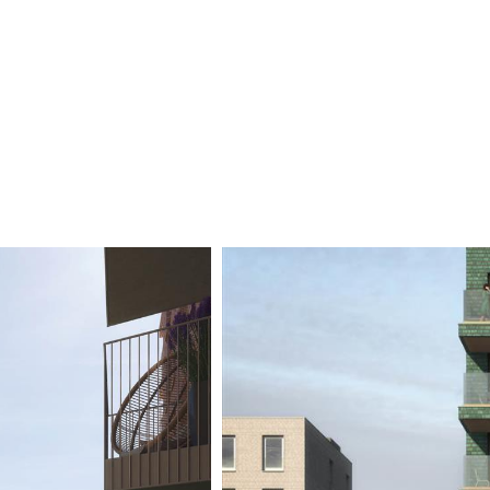
teit en aandacht voor wooncomfort.
driekamerappartementen met een praktische
itenruimte op het zuiden en grote ramen
te koopappartementen een gereserveerde
T Amsterdam kun je kiezen voor een
s en toiletten zijn ingericht door Tortu,
utsma Noord en op de 3e en 4e verdieping
ken. Je kunt de keuken naar eigen wens
s aan jou! Het appartement heeft twee
m. Verder is het appartement ingedeeld
atsen en de technische apparaten staan.