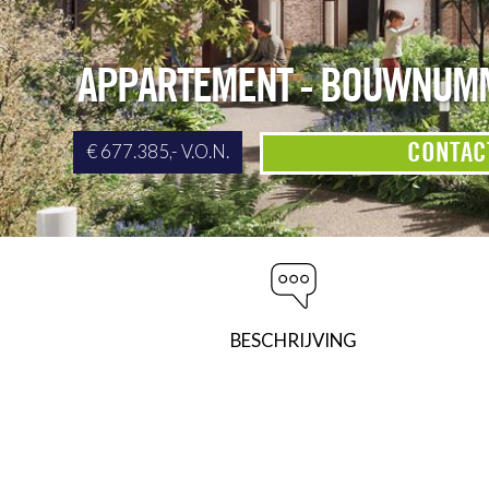
APPARTEMENT - BOUWNUMM
CONTAC
€ 677.385,- V.O.N.
BESCHRIJVING