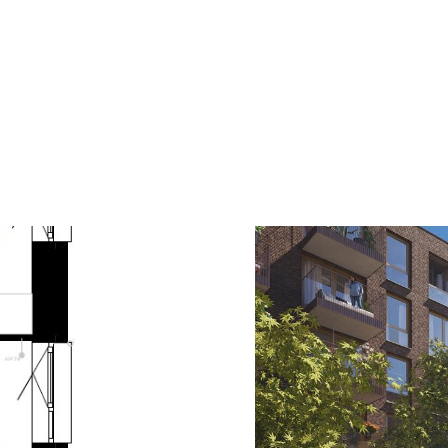
een eigen voordeur aan de kade of een won
APPARTEMENTEN
De appartementen in Houtsma zijn licht, 
indeling tot royale woningen met een gro
die veel licht binnenlaten.
De woonoppervlaktes variëren van 63 tot
parkeerplaats beschikbaar, en iedere woni
De appartementen worden zonder keuken op
hoogwaardige keuken met moderne apparatuu
met kwalitatief sanitair en tegelwerk in rus
APPARTEMENT TYPE 18
Dit type 3-kamerappartement van circa 82
van Houtsma Zuid. Het balkon, met een idea
inrichten. Zo kun je kiezen voor een hoek
slaapkamers. De masterbedroom is een fij
met een apart toilet, een badkamer en ber