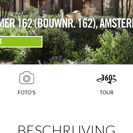
ER 162 (BOUWNR. 162)
,
AMSTER
T
FOTO'S
TOUR
BESCHRIJVING