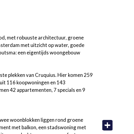
od, met robuuste architectuur, groene
msterdam met uitzicht op water, goede
s Houtsma: een eigentijds woongebouw
iste plekken van Cruquius. Hier komen 259
t uit 116 koopwoningen en 143
men 42 appartementen, 7 specials en 9
 twee woonblokken liggen rond groene
tement met balkon, een stadswoning met