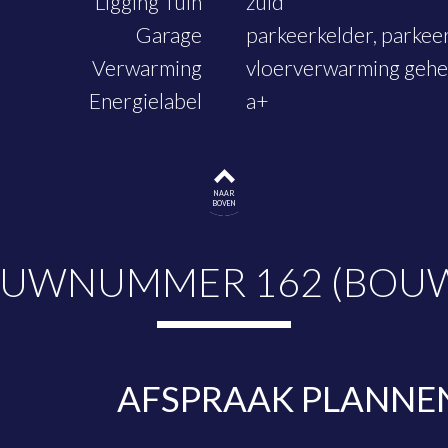
Ligging Tuin
zuid
Garage
parkeerkelder, parkee
Verwarming
vloerverwarming gehe
Energielabel
a+
NAAR
BOVEN
OUWNUMMER 162 (BOUWN
AFSPRAAK PLANNE