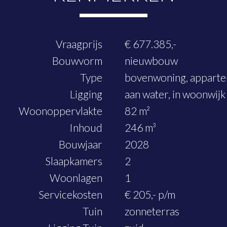
Vraagprijs
€ 677.385,-
Bouwvorm
nieuwbouw
Type
bovenwoning, appart
Ligging
aan water, in woonwijk
Woonoppervlakte
82 m²
Inhoud
246 m³
Bouwjaar
2028
Slaapkamers
2
Woonlagen
1
Servicekosten
€ 205,- p/m
Tuin
zonneterras