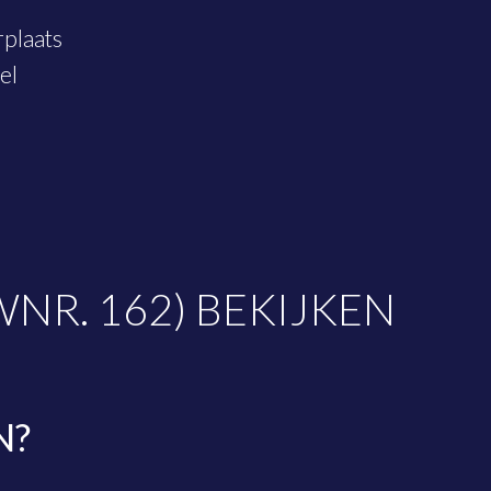
rplaats
el
R. 162) BEKIJKEN
N?