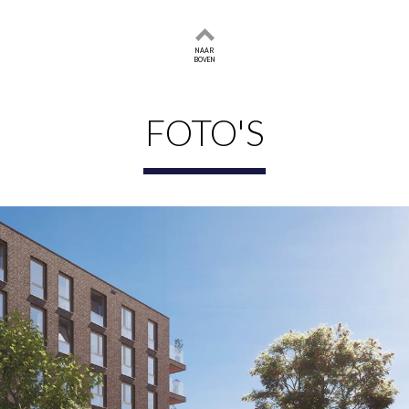
ing met een bijzonder terras: overal voel je dezelfde kwali
NAAR
BOVEN
comfortabel en slim ingedeeld. Er is een breed aanbod, van 
ot balkon of terras. De meeste appartementen hebben een bu
FOTO'S
 88 m². In de ondergelegen parkeergarage is voor de mees
ng beschikt over een prive berging.
geleverd, zodat je deze zelf kunt samenstellen. Via LEICH
r en een afwerking die past bij jouw woonstijl. De badkamer
tige, natuurlijke tinten.
 m2 komt voor op de 2e tot en met de 4e verdieping van Ho
le zonligging op het zuiden, ligt aan de living met open keu
keuken, maar ook een eilandkeuken is een mogelijkheid. Het i
ne, royale kamer en ook de tweede slaapkamer is prettig rui
ging waar je de wasmachine en wasdroger op elkaar kunt pla