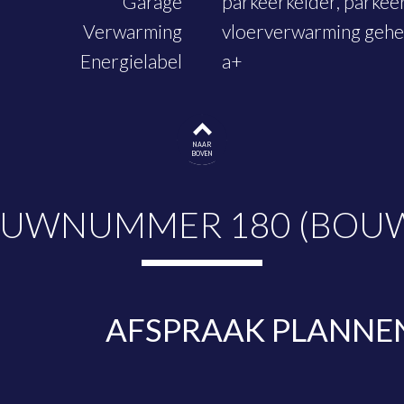
Garage
parkeerkelder, parkee
Verwarming
vloerverwarming gehe
Energielabel
a+
NAAR
BOVEN
OUWNUMMER 180 (BOUWN
AFSPRAAK PLANNE