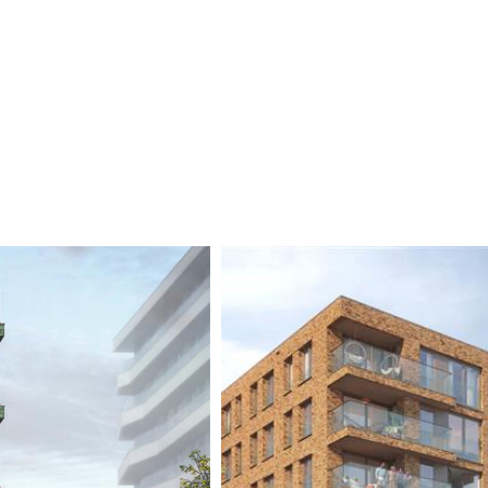
teit en aandacht voor wooncomfort.
driekamerappartementen met een praktische
itenruimte op het zuiden en grote ramen
te koopappartementen een gereserveerde
T Amsterdam kun je kiezen voor een
s en toiletten zijn ingericht door Tortu,
utsma Noord. Vanuit het appartement kijk
 voor een lange eettafel en een fijne
ekkeuken of een eilandkeuken. Aan de
lkaar overvloeien. Het appartement heeft
afel. Verder zijn er twee bergkasten. In