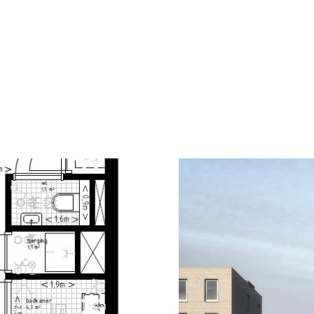
een eigen voordeur aan de kade of een won
APPARTEMENTEN
De appartementen in Houtsma zijn licht, 
indeling tot royale woningen met een gro
die veel licht binnenlaten.
De woonoppervlaktes variëren van 63 tot
parkeerplaats beschikbaar, en iedere woni
De appartementen worden zonder keuken op
hoogwaardige keuken met moderne apparatuu
met kwalitatief sanitair en tegelwerk in rus
Omschrijving woningtype Type 25
Dit type 3-kamerappartement van circa 77
je schuin op het Amsterdam-Rijnkanaal. De 
zithoek om te loungen. De keuken kun je n
living en slaapkamers ligt het balkon op h
twee slaapkamers en is ingedeeld met een 