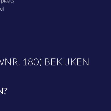
rplaats
el
R. 180) BEKIJKEN
N?