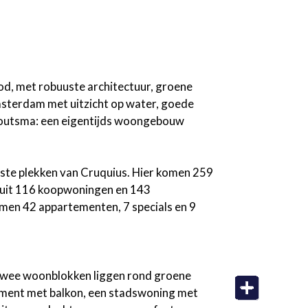
od, met robuuste architectuur, groene
msterdam met uitzicht op water, goede
s Houtsma: een eigentijds woongebouw
iste plekken van Cruquius. Hier komen 259
t uit 116 koopwoningen en 143
men 42 appartementen, 7 specials en 9
 twee woonblokken liggen rond groene
tement met balkon, een stadswoning met