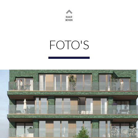
ing met een bijzonder terras: overal voel je dezelfde kwali
NAAR
BOVEN
comfortabel en slim ingedeeld. Er is een breed aanbod, van 
ot balkon of terras. De meeste appartementen hebben een bu
FOTO'S
 88 m². In de ondergelegen parkeergarage is voor de mees
ng beschikt over een prive berging.
geleverd, zodat je deze zelf kunt samenstellen. Via LEICH
r en een afwerking die past bij jouw woonstijl. De badkamer
tige, natuurlijke tinten.
 m2 komt voor op de 2e tot en met de 6e verdieping van Ho
living met open keuken is bijzonder ruim. Er is ruimte genoeg
aar eigen wens inrichten. Denk aan een rechte keuken, een ho
et noorden, met een schuifpui waardoor buiten en binnen in e
apart toilet en een badkamer met inloopdouche en brede wast