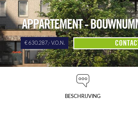
APPARTEMENT - BOUWNUMM
CONTAC
€ 630.287,- V.O.N.
BESCHRIJVING