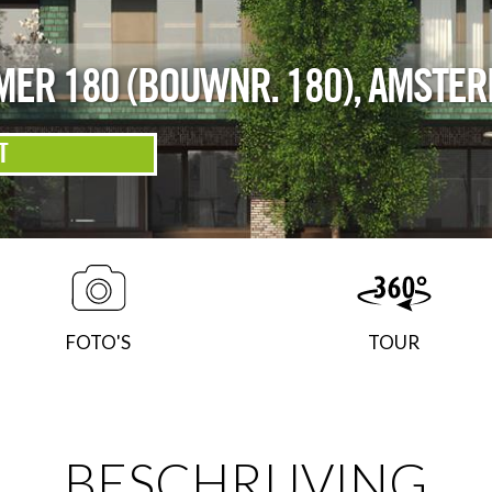
ER 180 (BOUWNR. 180)
,
AMSTER
T
FOTO'S
TOUR
BESCHRIJVING