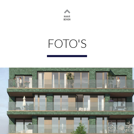
ing met een bijzonder terras: overal voel je dezelfde kwali
NAAR
BOVEN
comfortabel en slim ingedeeld. Er is een breed aanbod, van 
ot balkon of terras. De meeste appartementen hebben een bu
FOTO'S
 88 m². In de ondergelegen parkeergarage is voor de mees
ng beschikt over een prive berging.
geleverd, zodat je deze zelf kunt samenstellen. Via LEICH
r en een afwerking die past bij jouw woonstijl. De badkamer
tige, natuurlijke tinten.
 m2 komt voor op de 2e tot en met de 6e verdieping van Ho
living met open keuken is bijzonder ruim. Er is ruimte genoeg
aar eigen wens inrichten. Denk aan een rechte keuken, een ho
et noorden, met een schuifpui waardoor buiten en binnen in e
apart toilet en een badkamer met inloopdouche en brede wast