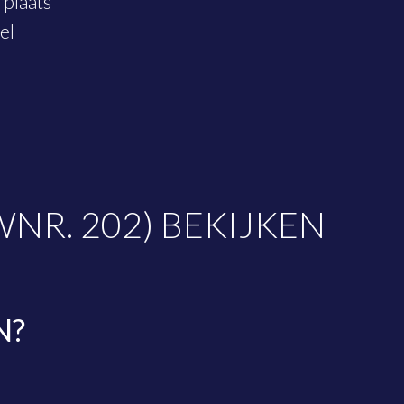
rplaats
el
R. 202) BEKIJKEN
N?