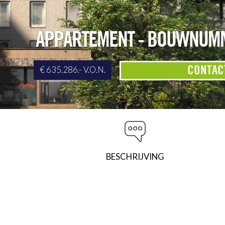
APPARTEMENT - BOUWNUMM
CONTAC
€ 635.286,- V.O.N.
BESCHRIJVING