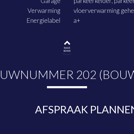
Garage
parkeerkelder, parkee
Verwarming
vloerverwarming gehe
Energielabel
a+
NAAR
BOVEN
OUWNUMMER 202 (BOUWN
AFSPRAAK PLANNE