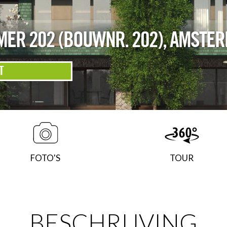
ER 202 (BOUWNR. 202)
,
AMSTER
T
FOTO'S
TOUR
BESCHRIJVING