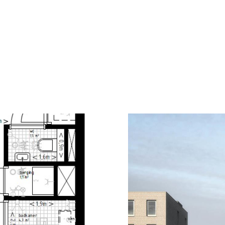
een eigen voordeur aan de kade of een won
APPARTEMENTEN
De appartementen in Houtsma zijn licht, 
indeling tot royale woningen met een gro
die veel licht binnenlaten.
De woonoppervlaktes variëren van 63 tot
parkeerplaats beschikbaar, en iedere woni
De appartementen worden zonder keuken op
hoogwaardige keuken met moderne apparatuu
met kwalitatief sanitair en tegelwerk in rus
Omschrijving woningtype Type 25
Dit type 3-kamerappartement van circa 77
je schuin op het Amsterdam-Rijnkanaal. De 
zithoek om te loungen. De keuken kun je n
living en slaapkamers ligt het balkon op h
twee slaapkamers en is ingedeeld met een 