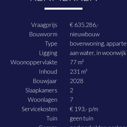
Vraagprijs
€ 635.286,-
Bouwvorm
nieuwbouw
Type
bovenwoning, appart
Ligging
aan water, in woonwijk
Woonoppervlakte
77 m²
Inhoud
231 m³
Bouwjaar
2028
Slaapkamers
2
Woonlagen
7
Servicekosten
€ 193,- p/m
Tuin
geen tuin