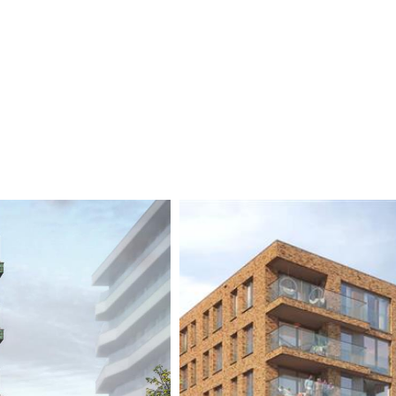
teit en aandacht voor wooncomfort.
driekamerappartementen met een praktische
itenruimte op het zuiden en grote ramen
te koopappartementen een gereserveerde
T Amsterdam kun je kiezen voor een
s en toiletten zijn ingericht door Tortu,
utsma Noord. Vanuit het appartement kijk
 voor een lange eettafel en een fijne
ekkeuken of een eilandkeuken. Aan de
lkaar overvloeien. Het appartement heeft
afel. Verder zijn er twee bergkasten. In