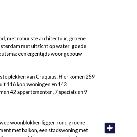
od, met robuuste architectuur, groene
msterdam met uitzicht op water, goede
s Houtsma: een eigentijds woongebouw
iste plekken van Cruquius. Hier komen 259
t uit 116 koopwoningen en 143
men 42 appartementen, 7 specials en 9
 twee woonblokken liggen rond groene
tement met balkon, een stadswoning met