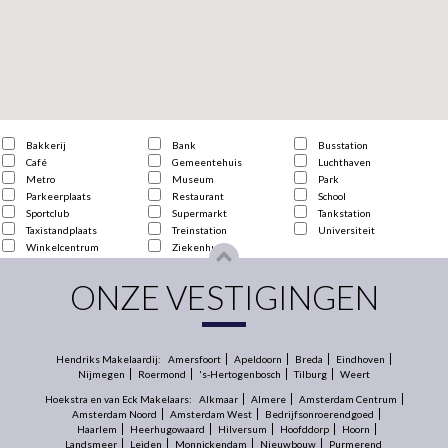
Bakkerij
Bank
Busstation
Café
Gemeentehuis
Luchthaven
Metro
Museum
Park
Parkeerplaats
Restaurant
School
Sportclub
Supermarkt
Tankstation
Taxistandplaats
Treinstation
Universiteit
Winkelcentrum
Ziekenhuis
ONZE VESTIGINGEN
Hendriks Makelaardij:
Amersfoort
Apeldoorn
Breda
Eindhoven
Nijmegen
Roermond
's-Hertogenbosch
Tilburg
Weert
Hoekstra en van Eck Makelaars:
Alkmaar
Almere
Amsterdam Centrum
Amsterdam Noord
Amsterdam West
Bedrijfsonroerendgoed
Haarlem
Heerhugowaard
Hilversum
Hoofddorp
Hoorn
Landsmeer
Leiden
Monnickendam
Nieuwbouw
Purmerend