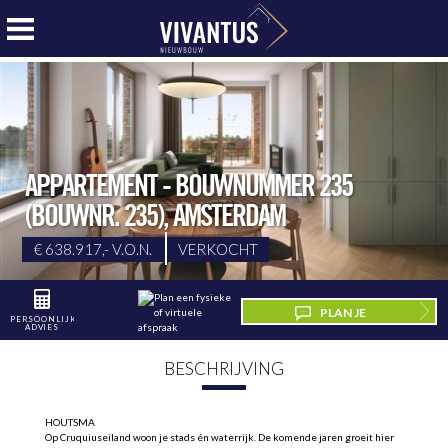
APPARTEMENT - BOUWNUMMER 235
(BOUWNR. 235)
,
AMSTERDAM
€ 638.917,- V.O.N.
VERKOCHT
PLAN JE
PERSOONLIJK
ADVIES
BEZICHTIGING
BESCHRIJVING
HOUTSMA
Op Cruquiuseiland woon je stads én waterrijk. De komende jaren groeit hier