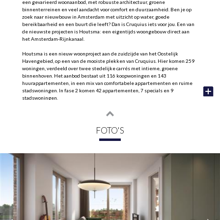
een gevarieerd woonaanbod, met robuuste architectuur, groene
binnenterreinen en veel aandacht voor comfort en duurzaamheid. Ben je op
zoek naar nieuwbouw in Amsterdam met uitzicht op water, goede
bereikbaarheid en een buurt die leeft? Dan is Cruquius iets voor jou. Een van
de nieuwste projecten is Houtsma: een eigentijds woongebouw direct aan
het Amsterdam-Rijnkanaal.
Houtsma is een nieuw woonproject aan de zuidzijde van het Oostelijk
Havengebied, op een van de mooiste plekken van Cruquius. Hier komen 259
woningen, verdeeld over twee stedelijke carrés met intieme, groene
binnenhoven. Het aanbod bestaat uit 116 koopwoningen en 143
huurappartementen, in een mix van comfortabele appartementen en ruime
stadswoningen. In fase 2 komen 42 appartementen, 7 specials en 9
stadswoningen.
Wonen in Houtsma
Houtsma is ontworpen voor mensen die houden van de stad, maar ook van
rust, ruimte en uitzicht. De twee woonblokken liggen rond groene
FOTO'S
binnentuinen en grenzen aan een autoluwe kade met zicht op het water. Of je
nu kiest voor een appartement met balkon, een stadswoning met een eigen
voordeur aan de kade of een woning met een bijzonder terras: overal voel je
dezelfde kwaliteit en aandacht voor wooncomfort.
APPARTEMENTEN
De appartementen in Houtsma zijn licht, comfortabel en slim ingedeeld. Er is
een breed aanbod, van driekamerappartementen met een praktische
indeling tot royale woningen met een groot balkon of terras. De meeste
appartementen hebben een buitenruimte op het zuiden en grote ramen die
veel licht binnenlaten.
De woonoppervlaktes variëren van 63 tot 88 m². In de ondergelegen