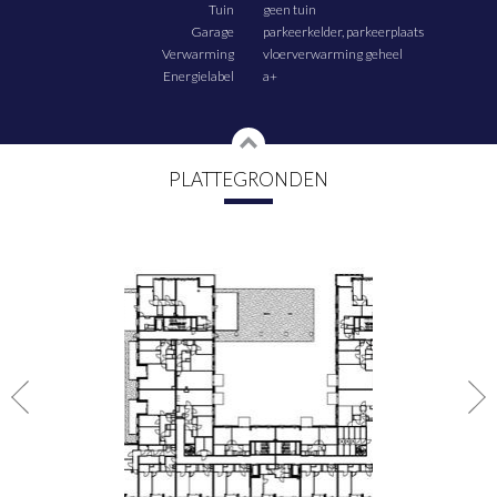
Tuin
geen tuin
autoluw en ontworpen voor voetgangers en fietsers. Door de afwisseling van
groen, baksteen en staal blijft het stoere karakter van Cruquius overal
Garage
parkeerkelder, parkeerplaats
voelbaar, terwijl het geheel een prettige, menselijke schaal houdt.
Verwarming
vloerverwarming geheel
Energielabel
a+
Houtsma is onderdeel van Cruquius: een voormalig industriegebied aan de
oostkant van Amsterdam, dat langzaam verandert in een levendig
stadseiland. Hier woon je op historische grond. Waar ooit schepen en loodsen
het straatbeeld bepaalden, groeit nu een buurt met bewoners, barista’s,
ondernemers en jonge gezinnen.
Cruquius is een mix van rauw en hartelijk. Je drinkt koffie bij Millie Vanillie,
PLATTEGRONDEN
haalt een versgetapt biertje bij Krux of schuift aan bij La Contessa; een
Italiaanse keuken met uitzicht op Groenplaats Insulinde. De wijk is stoer,
sociaal en verrassend veelzijdig. En dankzij de ligging aan het water is de
natuur nooit ver weg. Een ideale plek om te wonen! Schrijf je snel in!