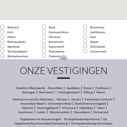
Bakkerij
Bank
Busstation
Café
Gemeentehuis
Luchthaven
Metro
Museum
Park
Parkeerplaats
Restaurant
School
Sportclub
Supermarkt
Tankstation
Taxistandplaats
Treinstation
Universiteit
Winkelcentrum
Ziekenhuis
ONZE VESTIGINGEN
Hendriks Makelaardij:
Amersfoort
Apeldoorn
Breda
Eindhoven
Nijmegen
Roermond
's-Hertogenbosch
Tilburg
Weert
Hoekstra en van Eck Makelaars:
Alkmaar
Almere
Amsterdam Centrum
Amsterdam Noord
Amsterdam West
Bedrijfsonroerendgoed
Haarlem
Heerhugowaard
Hilversum
Hoofddorp
Hoorn
Landsmeer
Leiden
Monnickendam
Nieuwbouw
Purmerend
Hypotheken en Verzekeringen:
De Hypotheekshop Almere
De
Hypotheekshop Amersfoort Puntenburg
De Hypotheekshop Amsterdam