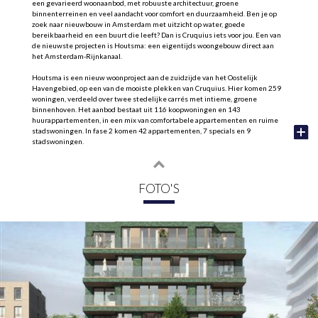
een gevarieerd woonaanbod, met robuuste architectuur, groene
binnenterreinen en veel aandacht voor comfort en duurzaamheid. Ben je op
zoek naar nieuwbouw in Amsterdam met uitzicht op water, goede
bereikbaarheid en een buurt die leeft? Dan is Cruquius iets voor jou. Een van
de nieuwste projecten is Houtsma: een eigentijds woongebouw direct aan
het Amsterdam-Rijnkanaal.
Houtsma is een nieuw woonproject aan de zuidzijde van het Oostelijk
Havengebied, op een van de mooiste plekken van Cruquius. Hier komen 259
woningen, verdeeld over twee stedelijke carrés met intieme, groene
binnenhoven. Het aanbod bestaat uit 116 koopwoningen en 143
huurappartementen, in een mix van comfortabele appartementen en ruime
stadswoningen. In fase 2 komen 42 appartementen, 7 specials en 9
stadswoningen.
Wonen in Houtsma
Houtsma is ontworpen voor mensen die houden van de stad, maar ook van
rust, ruimte en uitzicht. De twee woonblokken liggen rond groene
FOTO'S
binnentuinen en grenzen aan een autoluwe kade met zicht op het water. Of je
nu kiest voor een appartement met balkon, een stadswoning met een eigen
voordeur aan de kade of een woning met een bijzonder terras: overal voel je
dezelfde kwaliteit en aandacht voor wooncomfort.
APPARTEMENTEN
De appartementen in Houtsma zijn licht, comfortabel en slim ingedeeld. Er is
een breed aanbod, van driekamerappartementen met een praktische
indeling tot royale woningen met een groot balkon of terras. De meeste
appartementen hebben een buitenruimte op het zuiden en grote ramen die
veel licht binnenlaten.
De woonoppervlaktes variëren van 63 tot 88 m². In de ondergelegen