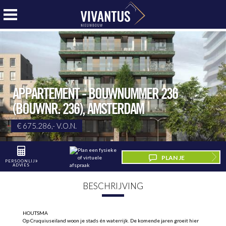
APPARTEMENT - BOUWNUMMER 236
(BOUWNR. 236)
,
AMSTERDAM
€ 675.286,- V.O.N.
PLAN JE
PERSOONLIJK
ADVIES
BEZICHTIGING
BESCHRIJVING
HOUTSMA
Op Cruquiuseiland woon je stads én waterrijk. De komende jaren groeit hier