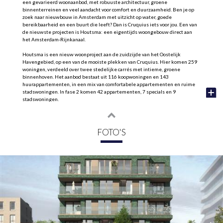
een gevarieerd woonaanbod, met robuuste architectuur, groene
binnenterreinen en veel aandacht voor comfort en duurzaamheid. Ben je op
zoek naar nieuwbouw in Amsterdam met uitzicht op water, goede
bereikbaarheid en een buurt die leeft? Dan is Cruquius iets voor jou. Een van
de nieuwste projecten is Houtsma: een eigentijds woongebouw direct aan
het Amsterdam-Rijnkanaal.
Houtsma is een nieuw woonproject aan de zuidzijde van het Oostelijk
Havengebied, op een van de mooiste plekken van Cruquius. Hier komen 259
woningen, verdeeld over twee stedelijke carrés met intieme, groene
binnenhoven. Het aanbod bestaat uit 116 koopwoningen en 143
huurappartementen, in een mix van comfortabele appartementen en ruime
stadswoningen. In fase 2 komen 42 appartementen, 7 specials en 9
stadswoningen.
Wonen in Houtsma
Houtsma is ontworpen voor mensen die houden van de stad, maar ook van
rust, ruimte en uitzicht. De twee woonblokken liggen rond groene
FOTO'S
binnentuinen en grenzen aan een autoluwe kade met zicht op het water. Of je
nu kiest voor een appartement met balkon, een stadswoning met een eigen
voordeur aan de kade of een woning met een bijzonder terras: overal voel je
dezelfde kwaliteit en aandacht voor wooncomfort.
APPARTEMENTEN
De appartementen in Houtsma zijn licht, comfortabel en slim ingedeeld. Er is
een breed aanbod, van driekamerappartementen met een praktische
indeling tot royale woningen met een groot balkon of terras. De meeste
appartementen hebben een buitenruimte op het zuiden en grote ramen die
veel licht binnenlaten.
De woonoppervlaktes variëren van 63 tot 88 m². In de ondergelegen