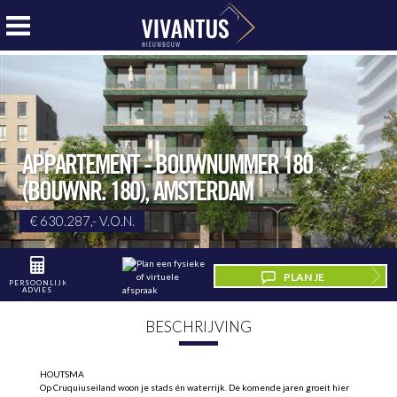
APPARTEMENT - BOUWNUMMER 180
(BOUWNR. 180)
,
AMSTERDAM
€ 630.287,- V.O.N.
PLAN JE
PERSOONLIJK
ADVIES
BEZICHTIGING
BESCHRIJVING
HOUTSMA
Op Cruquiuseiland woon je stads én waterrijk. De komende jaren groeit hier