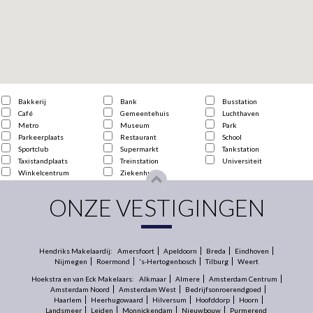
Bakkerij
Bank
Busstation
Café
Gemeentehuis
Luchthaven
Metro
Museum
Park
Parkeerplaats
Restaurant
School
Sportclub
Supermarkt
Tankstation
Taxistandplaats
Treinstation
Universiteit
Winkelcentrum
Ziekenhuis
ONZE VESTIGINGEN
Hendriks Makelaardij:
Amersfoort
Apeldoorn
Breda
Eindhoven
Nijmegen
Roermond
's-Hertogenbosch
Tilburg
Weert
Hoekstra en van Eck Makelaars:
Alkmaar
Almere
Amsterdam Centrum
Amsterdam Noord
Amsterdam West
Bedrijfsonroerendgoed
Haarlem
Heerhugowaard
Hilversum
Hoofddorp
Hoorn
Landsmeer
Leiden
Monnickendam
Nieuwbouw
Purmerend