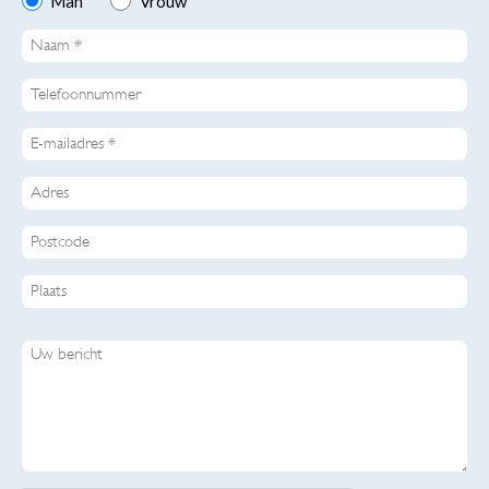
Man *
Vrouw *