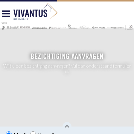
BEZICHTIGING AANVRAGEN
Wilt u een bezichtiging aanvragen? Vul dan onderstaand formulier
in.