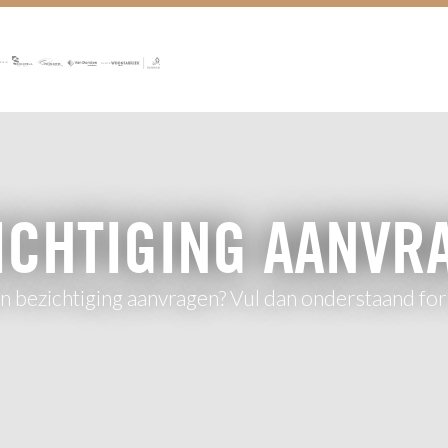
ICHTIGING AANVR
en bezichtiging aanvragen? Vul dan onderstaand form