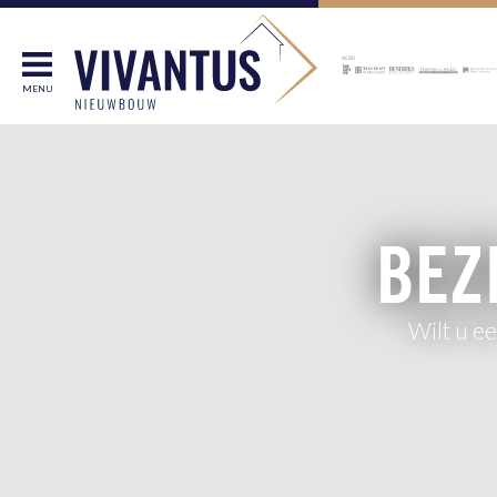
MENU
BEZ
Wilt u e