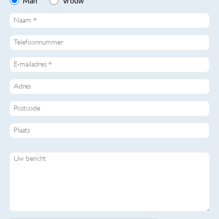
Man *
Vrouw *