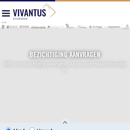
BEZICHTIGING AANVRAGEN
Wilt u een bezichtiging aanvragen? Vul dan onderstaand formulier
in.