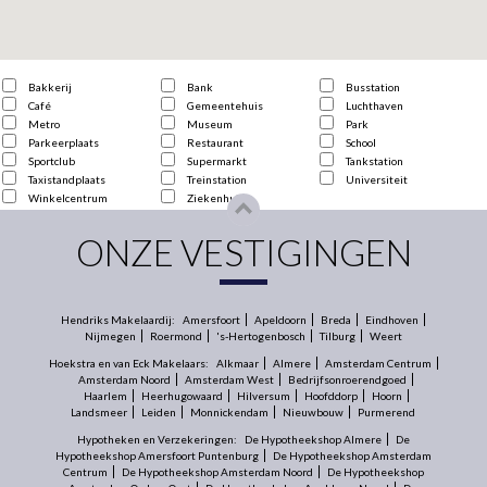
Bakkerij
Bank
Busstation
Café
Gemeentehuis
Luchthaven
Metro
Museum
Park
Parkeerplaats
Restaurant
School
Sportclub
Supermarkt
Tankstation
Taxistandplaats
Treinstation
Universiteit
Winkelcentrum
Ziekenhuis
ONZE VESTIGINGEN
Hendriks Makelaardij:
Amersfoort
Apeldoorn
Breda
Eindhoven
Nijmegen
Roermond
's-Hertogenbosch
Tilburg
Weert
Hoekstra en van Eck Makelaars:
Alkmaar
Almere
Amsterdam Centrum
Amsterdam Noord
Amsterdam West
Bedrijfsonroerendgoed
Haarlem
Heerhugowaard
Hilversum
Hoofddorp
Hoorn
Landsmeer
Leiden
Monnickendam
Nieuwbouw
Purmerend
Hypotheken en Verzekeringen:
De Hypotheekshop Almere
De
Hypotheekshop Amersfoort Puntenburg
De Hypotheekshop Amsterdam
Centrum
De Hypotheekshop Amsterdam Noord
De Hypotheekshop