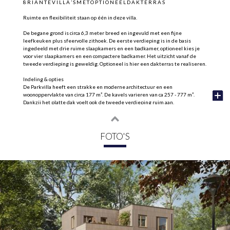
8 R I A N T E V I L L A ’ S M E T O P T I O N E E L D A K T E R R A S
Ruimte en flexibiliteit staan op één in deze villa.
De begane grond is circa 6,3 meter breed en ingevuld met een fijne
leefkeuken plus sfeervolle zithoek. De eerste verdieping is in de basis
ingedeeld met drie ruime slaapkamers en een badkamer, optioneel kies je
voor vier slaapkamers en een compactere badkamer. Het uitzicht vanaf de
tweede verdieping is geweldig. Optioneel is hier een dakterras te realiseren.
Indeling & opties
De Parkvilla heeft een strakke en moderne architectuur en een
woonoppervlakte van circa 177 m². De kavels varieren van ca 257 - 777 m².
Dankzij het platte dak voelt ook de tweede verdieping ruim aan.
Heb je eenmaal zo’n mooie villa in Park Heuvellaan bemachtigd, dan wil je
natuurlijk dat alles klopt. Met diverse indelingsopties stem je de nieuwe
woning helemaal af op jouw woonwensen. Zo benut je elke vierkante meter
FOTO'S
optimaal en creëer je een plek waar jij je gelijk thuis voelt.
Natuurlijke uitstraling
De Heuvellaanvilla’s hebben een klassieke dwarskap die past in het
straatbeeld van de wijk. Alle villa’s zijn gebouwd in een duurzaam
houtbouwsysteem met lichte materialen. Het zorgt voor een uitstekende
isolatie, een prettig binnenklimaat en een natuurlijke uitstraling die mooi
blendt met het groen.
Deze woning heeft 2 parkeerplaatsen op eigen terrein