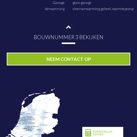
Garage
geen garage
Verwarming
vloerverwarming geheel, warmtepomp
BOUWNUMMER 3 BEKIJKEN
PLAN NU BEZICHTIGING
NEEM CONTACT OP
PERSOONLIJK
ADVIES