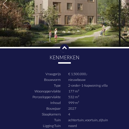
KENMERKEN
Vraagprijs
€ 1.500.000,-
Bouwvorm
nieuwbouw
Type
2-onder-1-kapwoning, villa
Woonoppervlakte
177 m²
Perceeloppervlakte
532 m²
Inhoud
999 m³
Bouwjaar
2027
Slaapkamers
4
Tuin
achtertuin, voortuin, zijtuin
Ligging Tuin
noord