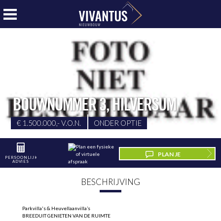
BOUWNUMMER 3
,
HILVERSUM
€ 1.500.000,- V.O.N.
ONDER OPTIE
PLAN JE
PERSOONLIJK
ADVIES
BEZICHTIGING
BESCHRIJVING
Parkvilla's & Heuvellaanvilla’s
BREEDUIT GENIETEN VAN DE RUIMTE