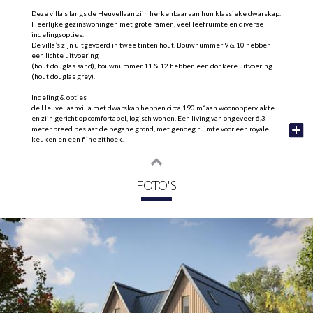
Deze villa’s langs de Heuvellaan zijn herkenbaar aan hun klassieke dwarskap.
Heerlijke gezinswoningen met grote ramen, veel leefruimte en diverse
indelingsopties.
De villa’s zijn uitgevoerd in twee tinten hout. Bouwnummer 9 & 10 hebben
een lichte uitvoering
(hout douglas sand), bouwnummer 11 & 12 hebben een donkere uitvoering
(hout douglas grey).
Indeling & opties
de Heuvellaanvilla met dwarskap hebben circa 190 m² aan woonoppervlakte
en zijn gericht op comfortabel, logisch wonen. Een living van ongeveer 6,3
meter breed beslaat de begane grond, met genoeg ruimte voor een royale
keuken en een fijne zithoek.
Op de eerste verdieping heb je de keuze tussen een indeling met drie ruime
slaapkamers en een royalere badkamer of een plattegrond met vier
slaapkamers en een compacte badkamer. De tweede verdieping vul je zelf in,
FOTO'S
met een werkplek, een extra kamer of hobbyruimte. Zo sluit de woning straks
perfect aan bij jouw manier van leven.
Heb je eenmaal zo’n mooie villa in Park Heuvellaan bemachtigd, dan wil je
natuurlijk dat alles klopt. Met diverse indelingsopties stem je de nieuwe
woning helemaal af op jouw woonwensen. Zo benut je elke vierkante meter
optimaal en creëer je een plek waar jij je gelijk thuis voelt.
Natuurlijke uitstraling
De Heuvellaanvilla’s hebben een klassieke dwarskap die past in het
straatbeeld van de wijk. Alle villa’s zijn gebouwd in een duurzaam
houtbouwsysteem met lichte materialen. Het zorgt voor een uitstekende