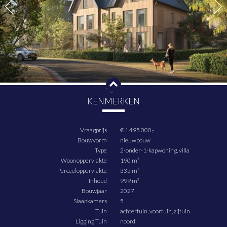
isolatie, een prettig binnenklimaat en een natuurlijke uitstraling die mooi
blendt met het groen.
Deze woning heeft 2 parkeerplaatsen op eigen terrein
KENMERKEN
Vraagprijs
€ 1.495.000,-
Bouwvorm
nieuwbouw
Type
2-onder-1-kapwoning, villa
Woonoppervlakte
190 m²
Perceeloppervlakte
335 m²
Inhoud
999 m³
Bouwjaar
2027
Slaapkamers
5
Tuin
achtertuin, voortuin, zijtuin
Ligging Tuin
noord