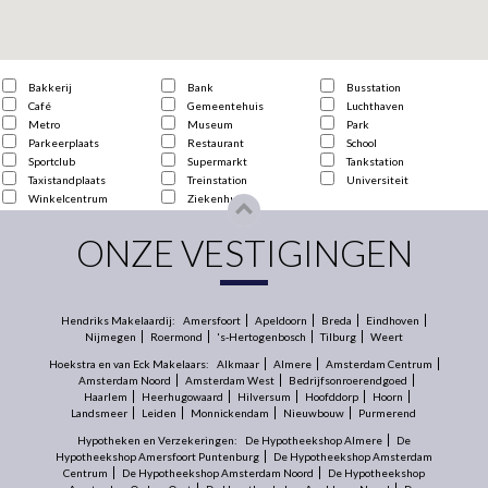
Bakkerij
Bank
Busstation
Café
Gemeentehuis
Luchthaven
Metro
Museum
Park
Parkeerplaats
Restaurant
School
Sportclub
Supermarkt
Tankstation
Taxistandplaats
Treinstation
Universiteit
Winkelcentrum
Ziekenhuis
ONZE VESTIGINGEN
Hendriks Makelaardij:
Amersfoort
Apeldoorn
Breda
Eindhoven
Nijmegen
Roermond
's-Hertogenbosch
Tilburg
Weert
Hoekstra en van Eck Makelaars:
Alkmaar
Almere
Amsterdam Centrum
Amsterdam Noord
Amsterdam West
Bedrijfsonroerendgoed
Haarlem
Heerhugowaard
Hilversum
Hoofddorp
Hoorn
Landsmeer
Leiden
Monnickendam
Nieuwbouw
Purmerend
Hypotheken en Verzekeringen:
De Hypotheekshop Almere
De
Hypotheekshop Amersfoort Puntenburg
De Hypotheekshop Amsterdam
Centrum
De Hypotheekshop Amsterdam Noord
De Hypotheekshop