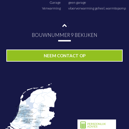
Garage
geen garage
Verwarming
vloerverwarming geheel, warmtepomp
BOUWNUMMER 9 BEKIJKEN
PLAN NU BEZICHTIGING
NEEM CONTACT OP
PERSOONLIJK
ADVIES