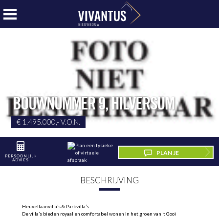
BOUWNUMMER 9
,
HILVERSUM
€ 1.495.000,- V.O.N.
PLAN JE
PERSOONLIJK
ADVIES
BEZICHTIGING
BESCHRIJVING
Heuvellaanvilla’s & Parkvilla’s
De villa’s bieden royaal en comfortabel wonen in het groen van ’t Gooi