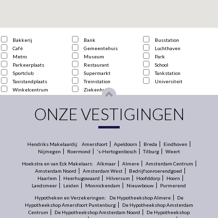
Bakkerij
Bank
Busstation
Café
Gemeentehuis
Luchthaven
Metro
Museum
Park
Parkeerplaats
Restaurant
School
Sportclub
Supermarkt
Tankstation
Taxistandplaats
Treinstation
Universiteit
Winkelcentrum
Ziekenhuis
ONZE VESTIGINGEN
Hendriks Makelaardij:
Amersfoort
Apeldoorn
Breda
Eindhoven
Nijmegen
Roermond
's-Hertogenbosch
Tilburg
Weert
Hoekstra en van Eck Makelaars:
Alkmaar
Almere
Amsterdam Centrum
Amsterdam Noord
Amsterdam West
Bedrijfsonroerendgoed
Haarlem
Heerhugowaard
Hilversum
Hoofddorp
Hoorn
Landsmeer
Leiden
Monnickendam
Nieuwbouw
Purmerend
Hypotheken en Verzekeringen:
De Hypotheekshop Almere
De
Hypotheekshop Amersfoort Puntenburg
De Hypotheekshop Amsterdam
Centrum
De Hypotheekshop Amsterdam Noord
De Hypotheekshop