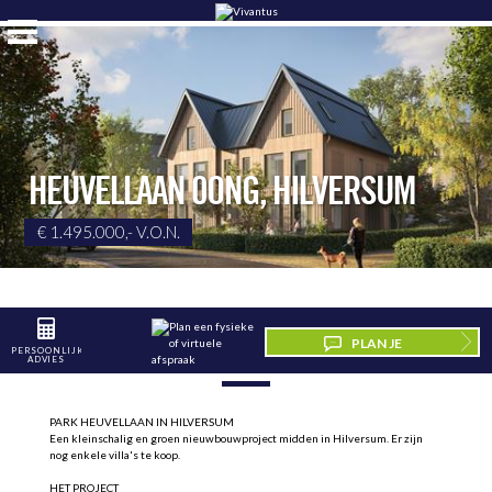
HEUVELLAAN 0ONG
,
HILVERSUM
€ 1.495.000,- V.O.N.
PLAN JE
PERSOONLIJK
BESCHRIJVING
ADVIES
BEZICHTIGING
PARK HEUVELLAAN IN HILVERSUM
Een kleinschalig en groen nieuwbouwproject midden in Hilversum. Er zijn
nog enkele villa's te koop.
HET PROJECT