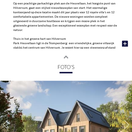
Op een prachtige parkachtige plek aan de Heuvellaan, het hoogste punt van
Hilversum, gaat een stijlvol nieuwbouwplan van start. Het voormalige
kantoorpand op deze locatie maakt dit jaar plaats voor 12 royale villa’s en 12
comfortabele appartementen. De nieuwe woningen worden compleet
uitgevoerd in duurzame houtbouw en krijgen een mooie plek in het
glooiende groene landschap. Een exceptioneel woonplan met respect voor de
natuur.
Thuis in het groene hart van Hilversum
Park Heuvellaan ligt in de Trompenberg: een vriendelijke, groene villawijk
vlakbij het centrum van Hilversum. Je woont hier op een steenworp afstand
van de watertoren en recht tegenover het Muziekcentrum waar volop reuring
is. Stel je voor hoe jij je hier straks thuis voelt! Omringd door volwassen
bomen, in een buurt die bijzonder groen en karakteristiek is. Denk aan brede
lanen en een ontspannen sfeer. Eén stap naar buiten en je ervaart meteen de
FOTO'S
ruimte en de rust.
DE VILLA - BOUWNUMMER 9
Deze villa ligt aan de rand de wijk. De villa van circa 190 m2 is gebouwd in een
duurzaam houtbouwsysteem met lichte materialen. Het zorgt voor een
uitstekende isolatie, een prettig binnenklimaat en een natuurlijke
uitstraling die mooi blendt met het groen. De villa heeft een zeer riante
voortuin, zij-tuin en een achtertuin met een opstelplek voor 2 auto's op eigen
terrein.
INDELING
De begane grond is circa 6,3 meter breed en heeft door de zij-entree een
praktische indeling. Onder de trap is een trapkast waar zich tevens de
warmtepomp en boiler zich bevinden. Aan de voorzijde bevindt zich de riante
woonkamer en de gezellige woonkeuken met openslaande deuren naar de