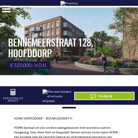
BENNEMEERSTRAAT 128
,
HOOFDDORP
€ 525.000,- V.O.N.
PLAN JE
PERSOONLIJK
BESCHRIJVING
ADVIES
BEZICHTIGING
HONK HOOFDDORP – BOUW GESTART !!!
HONK bestaat uit vier unieke woongebouwen met wereldse namen:
Hongkong, Oslo, New York en Kaapstad. Samen vormen ze de naam HONK –
een knipoog naar de centrale ligging en internationale connecties van