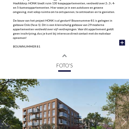
Hoofddorp. HONK biedt ruim 130 koopappartementen, verdeeld over 2-, 3-, 4-
en 5-kamerappartementen. Hier woon je in een autoluwe en groene
omgeving, met volop ruimte om te ontspannen, te ontmoeten en te genieten.
De bouw van het project HONK is al gestart! Bouwnummer 81 is gelegen in
gebouw Oslo (fase 1). Dit is een kleinschalig gebouw van 29 moderne
appartementen verdeeld over vijf verdiepingen. Voor dit appartement geldt
geen inschrijving, dus je kunt bij interesse direct contact met de makelaar
opnemen!
BOUWNUMMER 81
Ben je op zoek naar appartement met een fijne indeling, veel lichtinval en
heerlijk balkon? Dit 3-kamerappartement van circa 77 m² biedt alles wat je
nodig hebt: een royale woonkamer met open keuken, twee volwaardige
FOTO'S
slaapkamers, een nette badkamer én een zonnig balkon op het zuidwesten
waar je heerlijk kunt ontspannen.
Alle voordelen op een rij:
• Ruime woonkamer van ca. 32 m² met veel lichtinval en toegang tot het
balkon
• Balkon op het zuidwesten: genieten van de middag- en avondzon
• Open keuken (casco oplevering)
• Twee slaapkamers
• Complete badkamer met douche en wastafel
• Separate toiletruimte
• Technische ruimte met opstelplaats voor wasmachine en berging
• Energiezuinig met vloerverwarming en energielabel A++
• Dankzij een warmte- en koudeopslagsysteem (WKO) verwarm en koel je je
appartement op een slimme manier, terwijl extra geïsoleerde wanden, daken