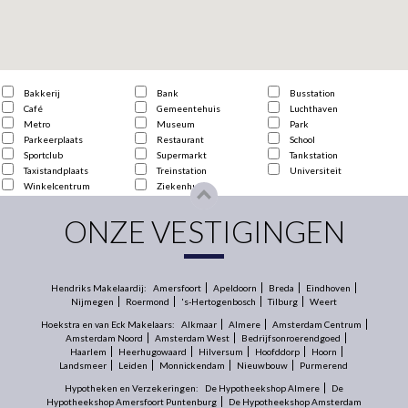
Bakkerij
Bank
Busstation
Café
Gemeentehuis
Luchthaven
Metro
Museum
Park
Parkeerplaats
Restaurant
School
Sportclub
Supermarkt
Tankstation
Taxistandplaats
Treinstation
Universiteit
Winkelcentrum
Ziekenhuis
ONZE VESTIGINGEN
Hendriks Makelaardij:
Amersfoort
Apeldoorn
Breda
Eindhoven
Nijmegen
Roermond
's-Hertogenbosch
Tilburg
Weert
Hoekstra en van Eck Makelaars:
Alkmaar
Almere
Amsterdam Centrum
Amsterdam Noord
Amsterdam West
Bedrijfsonroerendgoed
Haarlem
Heerhugowaard
Hilversum
Hoofddorp
Hoorn
Landsmeer
Leiden
Monnickendam
Nieuwbouw
Purmerend
Hypotheken en Verzekeringen:
De Hypotheekshop Almere
De
Hypotheekshop Amersfoort Puntenburg
De Hypotheekshop Amsterdam