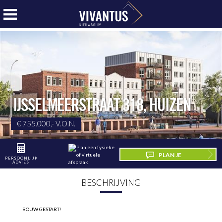
IJSSELMEERSTRAAT 318
,
HUIZEN
€ 755.000,- V.O.N.
PLAN JE
PERSOONLIJK
ADVIES
BEZICHTIGING
BESCHRIJVING
BOUW GESTART!