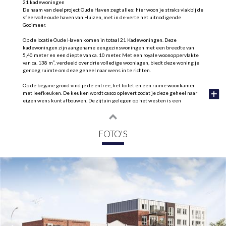
21 kadewoningen
De naam van deelproject Oude Haven zegt alles: hier woon je straks vlakbij de
sfeervolle oude haven van Huizen, met in de verte het uitnodigende
Gooimeer.
Op de locatie Oude Haven komen in totaal 21 Kadewoningen. Deze
kadewoningen zijn aangename eengezinswoningen met een breedte van
5,40 meter en een diepte van ca. 10 meter. Met een royale woonoppervlakte
van ca. 138 m², verdeeld over drie volledige woonlagen, biedt deze woning je
genoeg ruimte om deze geheel naar wens in te richten.
Op de begane grond vind je de entree, het toilet en een ruime woonkamer
met leefkeuken. De keuken wordt casco oplevert zodat je deze geheel naar
eigen wens kunt afbouwen. De zijtuin gelegen op het westen is een
heerlijke plek om van de avondzon te genieten.
Op de eerste verdieping bevinden zich maar liefst drie ruime slaapkamers en
een badkamer met een douche en een tweede toilet.
FOTO'S
De zolderverdieping is nog eens voorzien van 2 slaapkamers, een extra
badkamer en een berging/installatieruimte
De kadewoningen worden ook nog eens uitgevoerd in verschillende
gevelvarianten, dus kies het bouwnummer met jouw favoriete gevel.
Kenmerken
- Ca. 138 m² woonoppervlakte;
- Vijf ruime slaapkamers;
- Wonen aan de Haven;