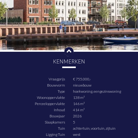
- Energiezuinige woningen;
- Inclusief sanitair en tegelwerk;
- Tuinligging op het zuiden en westen;
- Unieke gevelvarianten;
Koopsom € 755.000 von
De koopsom is compleet met de meerwerkopties: trapkast, extra badkamer
op de 2e verdieping, binnendeuren zonder bovenlicht, installatie keuken t.b.v.
parallelopstelling, set van 2 buitenkranen, pakket extra wandcontactdozen,
pakket loze leidingen, extra aardlekschakelaar, bedrade leiding
tuinverlichting achtergevel en een loze leiding t.b.v. autolaadpunt
Via de projectwebsite kun je je interesse voor de woningen in het plan
KENMERKEN
kenbaar maken.
Een brochure is verkrijgbaar bij de verkopend makelaars.
Vraagprijs
€ 755.000,-
Bouwvorm
nieuwbouw
Type
hoekwoning, eengezinswoning
Woonoppervlakte
138 m²
Perceeloppervlakte
146 m²
Inhoud
414 m³
Bouwjaar
2026
Slaapkamers
5
Tuin
achtertuin, voortuin, zijtuin
Ligging Tuin
west