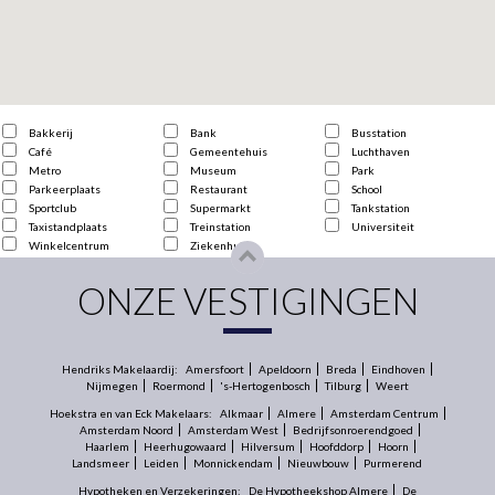
Bakkerij
Bank
Busstation
Café
Gemeentehuis
Luchthaven
Metro
Museum
Park
Parkeerplaats
Restaurant
School
Sportclub
Supermarkt
Tankstation
Taxistandplaats
Treinstation
Universiteit
Winkelcentrum
Ziekenhuis
ONZE VESTIGINGEN
Hendriks Makelaardij:
Amersfoort
Apeldoorn
Breda
Eindhoven
Nijmegen
Roermond
's-Hertogenbosch
Tilburg
Weert
Hoekstra en van Eck Makelaars:
Alkmaar
Almere
Amsterdam Centrum
Amsterdam Noord
Amsterdam West
Bedrijfsonroerendgoed
Haarlem
Heerhugowaard
Hilversum
Hoofddorp
Hoorn
Landsmeer
Leiden
Monnickendam
Nieuwbouw
Purmerend
Hypotheken en Verzekeringen:
De Hypotheekshop Almere
De