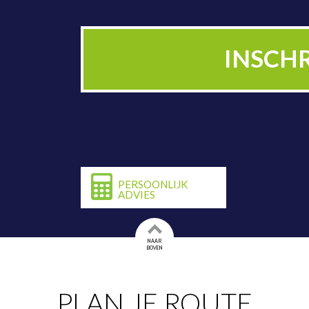
PLAN NU BE
INSCH
PERSOONLIJK
ADVIES
NAAR
BOVEN
PLAN JE ROUTE