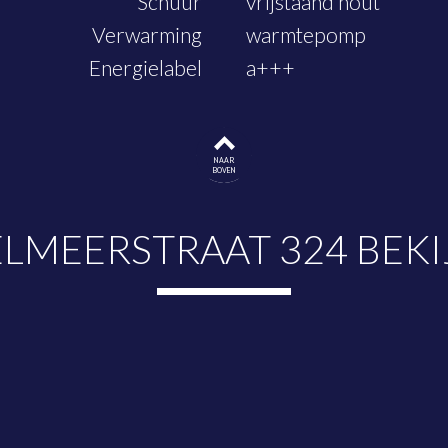
Schuur
vrijstaand hout
Verwarming
warmtepomp
Energielabel
a+++
NAAR
BOVEN
ELMEERSTRAAT 324 BEK