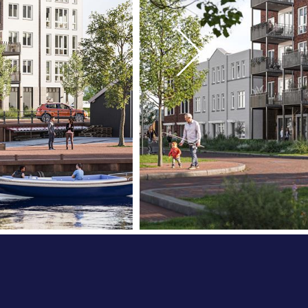
e, trapkast, extra badkamer op de 2e
tenkranen, pakket extra wandcontactdozen,
eiding t.b.v. autolaadpunt