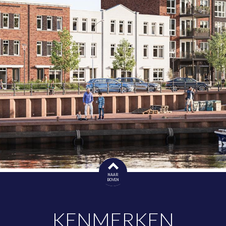
ties: Heipalen t.b.v. uitbouw 2,4m begane grond achterzijd
, installatie keuken t.b.v. parallelopstelling, set van 2 bui
aar, bedrade leiding tuinverlichting achtergevel en een loze l
voor de woningen in het plan kenbaar maken.
end makelaars.
NAAR
BOVEN
KENMERKEN