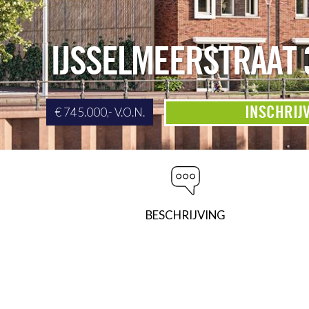
IJSSELMEERSTRAAT 
INSCHRIJ
€ 745.000,- V.O.N.
BESCHRIJVING