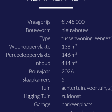
Vraagprijs
€ 745.000,-
Bouwvorm
nieuwbouw
Type
tussenwoning, eengez
Woonoppervlakte
138 m²
Perceeloppervlakte
146 m²
Inhoud
414 m³
Bouwjaar
2026
Slaapkamers
5
Tuin
achtertuin, voortuin, zi
Ligging Tuin
zuidoost
Garage
parkeerplaats