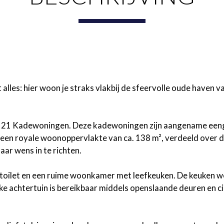
les: hier woon je straks vlakbij de sfeervolle oude haven va
al 21 Kadewoningen. Deze kadewoningen zijn aangename een
 een royale woonoppervlakte van ca. 138 m², verdeeld over d
ar wens in te richten.
 toilet en een ruime woonkamer met leefkeuken. De keuken w
ke achtertuin is bereikbaar middels openslaande deuren en c