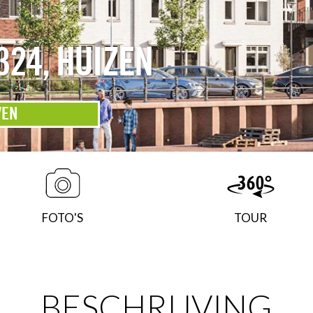
324
,
HUIZEN
VEN
FOTO'S
TOUR
BESCHRIJVING