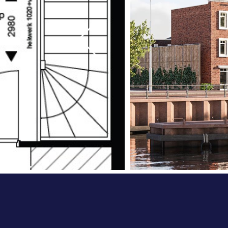
De koopsom is compleet met de meerwerkop
verdieping, binnendeuren zonder bovenlicht
pakket loze leidingen, extra aardlekschakel
Via de projectwebsite kun je je interesse 
Een brochure is verkrijgbaar bij de verkop