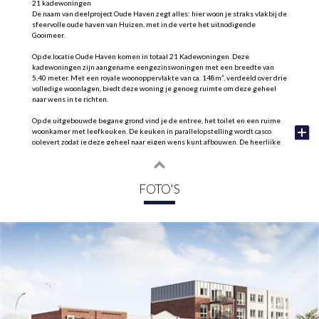
21 kadewoningen
De naam van deelproject Oude Haven zegt alles: hier woon je straks vlakbij de
sfeervolle oude haven van Huizen, met in de verte het uitnodigende
Gooimeer.
Op de locatie Oude Haven komen in totaal 21 Kadewoningen. Deze
kadewoningen zijn aangename eengezinswoningen met een breedte van
5,40 meter. Met een royale woonoppervlakte van ca. 148m², verdeeld over drie
volledige woonlagen, biedt deze woning je genoeg ruimte om deze geheel
naar wens in te richten.
Op de uitgebouwde begane grond vind je de entree, het toilet en een ruime
woonkamer met leefkeuken. De keuken in parallelopstelling wordt casco
oplevert zodat je deze geheel naar eigen wens kunt afbouwen. De heerlijke
achtertuin is bereikbaar middels openslaande deuren en circa 9,5 meter diep
en gelegen op het zuiden.
Op de eerste verdieping bevinden zich maar liefst drie ruime slaapkamers en
FOTO'S
een badkamer met een douche en een tweede toilet.
De zolderverdieping is nog eens voorzien van 2 slaapkamers, een extra
badkamer en een berging/installatieruimte
De kadewoningen worden ook nog eens uitgevoerd in verschillende
gevelvarianten, dus kies het bouwnummer met jouw favoriete gevel.
Kenmerken
- Ca. 148m² woonoppervlakte;
- Vijf ruime slaapkamers;