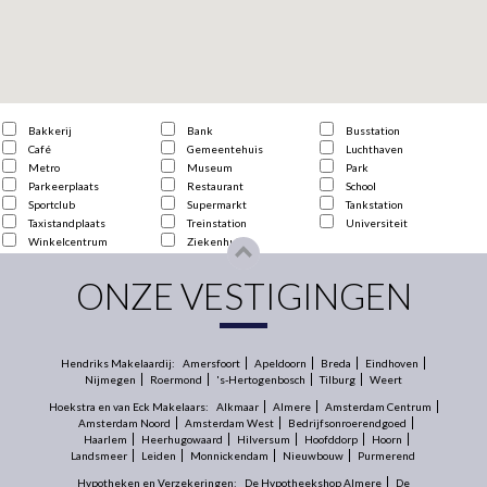
Bakkerij
Bank
Busstation
Café
Gemeentehuis
Luchthaven
Metro
Museum
Park
Parkeerplaats
Restaurant
School
Sportclub
Supermarkt
Tankstation
Taxistandplaats
Treinstation
Universiteit
Winkelcentrum
Ziekenhuis
ONZE VESTIGINGEN
Hendriks Makelaardij:
Amersfoort
Apeldoorn
Breda
Eindhoven
Nijmegen
Roermond
's-Hertogenbosch
Tilburg
Weert
Hoekstra en van Eck Makelaars:
Alkmaar
Almere
Amsterdam Centrum
Amsterdam Noord
Amsterdam West
Bedrijfsonroerendgoed
Haarlem
Heerhugowaard
Hilversum
Hoofddorp
Hoorn
Landsmeer
Leiden
Monnickendam
Nieuwbouw
Purmerend
Hypotheken en Verzekeringen:
De Hypotheekshop Almere
De