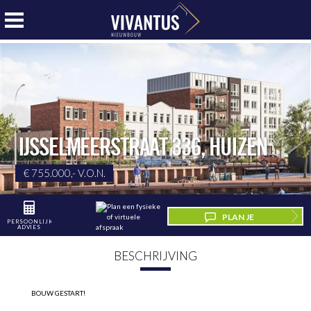
IJSSELMEERSTRAAT 336
,
HUIZEN
€ 755.000,- V.O.N.
PLAN JE
PERSOONLIJK
ADVIES
BEZICHTIGING
BESCHRIJVING
BOUW GESTART!