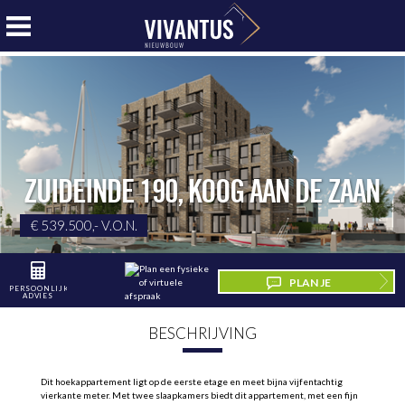
ZUIDEINDE 190
,
KOOG AAN DE ZAAN
€ 539.500,- V.O.N.
PLAN JE
PERSOONLIJK
ADVIES
BEZICHTIGING
BESCHRIJVING
Dit hoekappartement ligt op de eerste etage en meet bijna vijfentachtig
vierkante meter. Met twee slaapkamers biedt dit appartement, met een fijn