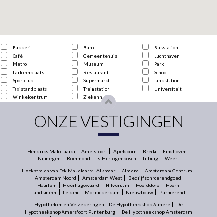
Bakkerij
Bank
Busstation
Café
Gemeentehuis
Luchthaven
Metro
Museum
Park
Parkeerplaats
Restaurant
School
Sportclub
Supermarkt
Tankstation
Taxistandplaats
Treinstation
Universiteit
Winkelcentrum
Ziekenhuis
ONZE VESTIGINGEN
Hendriks Makelaardij:
Amersfoort
Apeldoorn
Breda
Eindhoven
Nijmegen
Roermond
's-Hertogenbosch
Tilburg
Weert
Hoekstra en van Eck Makelaars:
Alkmaar
Almere
Amsterdam Centrum
Amsterdam Noord
Amsterdam West
Bedrijfsonroerendgoed
Haarlem
Heerhugowaard
Hilversum
Hoofddorp
Hoorn
Landsmeer
Leiden
Monnickendam
Nieuwbouw
Purmerend
Hypotheken en Verzekeringen:
De Hypotheekshop Almere
De
Hypotheekshop Amersfoort Puntenburg
De Hypotheekshop Amsterdam