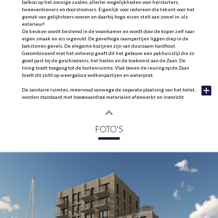
balkon op het zonnige zuiden, allerlei mogelijkheden voor herstarters,
tweeverdieners en doorstromers. Eigenlijk voor iedereen die tekent voor het
gemak van gelijkvloers wonen en daarbij hoge eisen stelt aan zowel in- als
exterieur!
De keuken wordt bestemd in de woonkamer en wordt door de koper zelf naar
eigen smaak en eis ingevuld. De gevelhoge raampartijen liggen diep in de
bakstenen gevels. De elegante kozijnen zijn van duurzaam hardhout.
Gecombineerd met het ontwerp geeft dit het gebouw een pakhuisstijl die zo
goed past bij de geschiedenis, het heden en de toekomst aan de Zaan. De
living biedt toegang tot de buitenruimte. Vlak boven de reuring op de Zaan
biedt dit zicht op weergaloze wolkenpartijen en waterpret.
De sanitaire ruimtes, meervoud vanwege de separate plaatsing van het toilet,
worden standaard met hoogwaardige materialen afgewerkt en ingericht.
Kopers krijgen echter al voor de oplevering de ruimte hier een of meer
stappen verder te gaan. De open keuken is casco en voorbereid op het nieuwe
[elektrische] koken. De warmtepompen en gezamenlijke zonnepanelen
vullen op een duurzame manier een belangrijk deel van de externe
FOTO'S
energiebehoefte in. Het warmte-terug-winsysteem en boiler dragen hier in
belangrijke mate aan bij. De vloeren vormen de warmtebron voor het hele
appartement. 's Zomers is het systeem in staat beperkt te koelen.
Dit royale appartement is ruim, comfortabel, duurzaam, toekomstgericht en
biedt leef- en buitenruimte met zonlicht en Zaanzicht!
Indeling:
Hoofdentree. Bellentableau met video-intercom en brievenbussen. Centrale
hal met externe meterkast en binnendoor naar gezamenlijke fietsenstalling
met eveneens aparte ingang. Trappenhuis en liftinstallatie.
1e Etage: gezamenlijke hal. Entree appartement. Hal met meterkast. Geheel