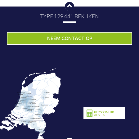
TYPE 129 441 BEKIJKEN
PLAN NU BEZICHTIGING
NEEM CONTACT OP
PERSOONLIJK
ADVIES