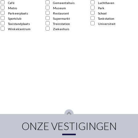
Café
Gemeentehuis
Luchthaven
Metro
Museum
Park
Parkeerplaats
Restaurant
School
Sportclub
Supermarkt
Tankstation
Taxistandplaats
Treinstation
Universiteit
Winkelcentrum
Ziekenhuis
ONZE VESTIGINGEN