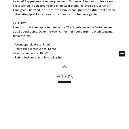
totaal 499 appartementen (koop en huur). Dit project biedt een unieke kans
om te wonen in een groene omgeving, waar stedelijk leven en rust hand in
hand gaan. Hier vind je de ideale mix van levendigheid en natuur, met diverse
ontmoetingsplekken en een hardlooproute door het hele gebied.
TYPE 129
Heerlijk driekamer appartement van ca.91 m2, gelegen op de 5e tot en met
de 13e verdieping. De ruime woonkamer met keukenruimte biedt toegang
tot het terras.
- Woonoppervlakte ca. 91 m2
- Hoofdslaapkamer van ca. 13 m2
- Slaapkamer van ca. 10 m2
- Ruime badkamer met inloopdouche
- Separaat toilet
- Inpandige berging
- Balkon van ca 4 m2
Koopsommen vanaf € 488.000,- v.o.n.
FOTO'S
Kenmerken van Neptunus:
- Diverse Appartementen: Neptunus biedt 268 appartementen te koop,
variërend van compacte studio's tot ruime 3-kamerappartementen. Alle
woningen zijn duurzaam ontworpen met hoge energielabels (minimaal A++)
en zijn volledig gasloos.
- Groene Omgeving: De centrale groene binnentuin en daktuinen bieden
bewoners de mogelijkheid om te ontspannen en elkaar te ontmoeten. De
omgeving is rijk aan groenvoorzieningen en sfeervolle waterpartijen.
- Gemeenschappelijke Ruimtes: Bewoners kunnen gebruikmaken van