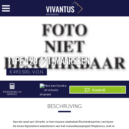
TYPE 129 441
,
MAARSSEN
€ 493.500,- V.O.N.
PLAN JE
PERSOONLIJK
ADVIES
BEZICHTIGING
BESCHRIJVING
Aan de rand van Utrecht, in het nieuwe stadsdeel Ruimtekwartier, verrijzen
de twee bijzondere woontorens van het nieuwbouwproject Neptunus, met in