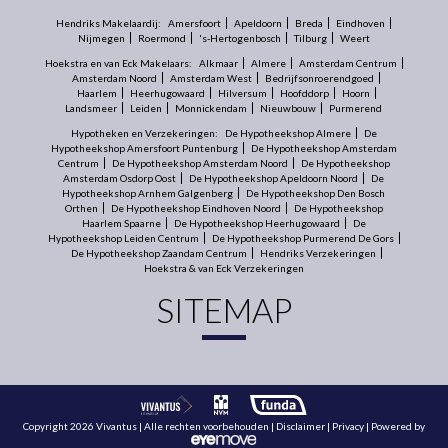
Hendriks Makelaardij:
Amersfoort
Apeldoorn
Breda
Eindhoven
Nijmegen
Roermond
's-Hertogenbosch
Tilburg
Weert
Hoekstra en van Eck Makelaars:
Alkmaar
Almere
Amsterdam Centrum
Amsterdam Noord
Amsterdam West
Bedrijfsonroerendgoed
Haarlem
Heerhugowaard
Hilversum
Hoofddorp
Hoorn
Landsmeer
Leiden
Monnickendam
Nieuwbouw
Purmerend
Hypotheken en Verzekeringen:
De Hypotheekshop Almere
De
Hypotheekshop Amersfoort Puntenburg
De Hypotheekshop Amsterdam
Centrum
De Hypotheekshop Amsterdam Noord
De Hypotheekshop
Amsterdam Osdorp Oost
De Hypotheekshop Apeldoorn Noord
De
Hypotheekshop Arnhem Galgenberg
De Hypotheekshop Den Bosch
Orthen
De Hypotheekshop Eindhoven Noord
De Hypotheekshop
Haarlem Spaarne
De Hypotheekshop Heerhugowaard
De
Hypotheekshop Leiden Centrum
De Hypotheekshop Purmerend De Gors
De Hypotheekshop Zaandam Centrum
Hendriks Verzekeringen
Hoekstra & van Eck Verzekeringen
SITEMAP
Copyright 2026 Vivantus | Alle rechten voorbehouden |
Disclaimer
|
Privacy
| Powered by