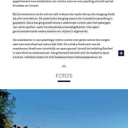
appartement een combinatie van ruimte, luxe en een prachtig uitzicht op het
Kruitbos en IJmeer.
Bij binnenkomst via de entree valt meteen de royale hal op, die toegang biedt
tot alle vertrekken. De praktische berging waarin de installatie opstelling is
geplaatst. Deze berging biedt tevens voldoende ruimte voor het opbergen
van extra spullen, zoals huishoudelijke benodigdheden. Het apart
gesitueerde toilet welke modern en stijlvol is afgewerkt.
De woonkamer is een prachtige, lichte ruimte met grote ramen die zorgen
voor een overvloed aan natuurlijk licht. De unieke hoekvorm van de
woonkamer biedt een ruimtelijk en open gevoel, terwijl de indeling flexibel
is voor diverse woonwensen. Aangrenzend bevindt zich de moderne open
keuken, volledig uitgerust met hoogwaardige inbouwapparatuur en
ontworpen voor ultiem kookcomfort.
Het appartement beschikt over twee ruime slaapkamers. De masterbedroom
is royaal en biedt meer dan voldoende ruimte voor een tweepersoonsbed en
FOTO'S
grote kasten. De tweede slaapkamer is flexibel inzetbaar als logeer-, kinder-
of werkkamer, afhankelijk van jouw behoeften. Beide kamers hebben grote
ramen die zorgen voor een prettige lichtinval en een rustige sfeer.
De badkamer is luxe en ruim, voorzien van een dubbele wastafel, een
inloopdouche en een moderne uitstraling. De hoogwaardige afwerking en
slimme indeling maken dit een prachtige badkamer.
Het balkon, gelegen op het westen, is een echte eyecatcher. Met een ruim
oppervlak biedt het een ideale plek om te ontspannen en te genieten van het
uitzicht en de frisse lucht. Het balkon is groot genoeg voor een comfortabele
zit- of eethoek, perfect voor lange zomeravonden.