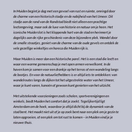
In Muiden begint je dag met een gevoel van rust en ruimte, omringd door
de charme van een historisch stadje en de nabijheid van het IJmeer. Dit
stadje aan de rand van de Randstad biedt niet alleen een prachtige
leefomgeving, maar ook de luxe van historie en natuur om je heen. Het
iconische Muiderslot is het kloppende hart van de stad en herinnert je
dagelijks aan de rijke geschiedenis van deze bijzondere plek. Wandel door
de smalle straatjes, geniet van de charme van de oude gevels en ontdek de
vele gezellige winkeltjes en horeca die Muiden rijk is.
Maar Muiden is meer dan een historische parel. Het is een stad die leeft en
waar een warme gemeenschap je met open armen verwelkomt. In de
haven kom je samen voor een drankje op het terras of een wandeling langs
de bootjes. En voor de natuurliefhebbers is er altijd iets te ontdekken: van
wandelroutes langs de dijken tot het uitgestrekte water van het IJmeer,
waar je kunt varen, kanoën of gewoon kunt genieten van het uitzicht.
Met uitstekende voorzieningen zoals scholen, sportverenigingen en
winkels, biedt Muiden het comfort dat je zoekt. Tegelijkertijd ligt
Amsterdam om de hoek, waardoor je altijd dicht bij de dynamiek van de
stad bent. Het maakt niet uit of je op zoek bent naar een plek om je gezin te
laten opgroeien, of een plek om tot rust te komen – in Muiden vind je je
nieuwe thuis.