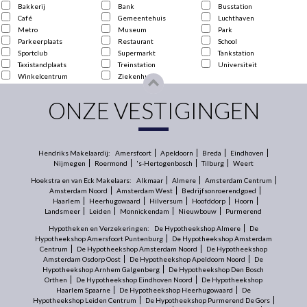
Bakkerij
Bank
Busstation
Café
Gemeentehuis
Luchthaven
Metro
Museum
Park
Parkeerplaats
Restaurant
School
Sportclub
Supermarkt
Tankstation
Taxistandplaats
Treinstation
Universiteit
Winkelcentrum
Ziekenhuis
ONZE VESTIGINGEN
Hendriks Makelaardij:
Amersfoort
Apeldoorn
Breda
Eindhoven
Nijmegen
Roermond
's-Hertogenbosch
Tilburg
Weert
Hoekstra en van Eck Makelaars:
Alkmaar
Almere
Amsterdam Centrum
Amsterdam Noord
Amsterdam West
Bedrijfsonroerendgoed
Haarlem
Heerhugowaard
Hilversum
Hoofddorp
Hoorn
Landsmeer
Leiden
Monnickendam
Nieuwbouw
Purmerend
Hypotheken en Verzekeringen:
De Hypotheekshop Almere
De
Hypotheekshop Amersfoort Puntenburg
De Hypotheekshop Amsterdam
Centrum
De Hypotheekshop Amsterdam Noord
De Hypotheekshop
Amsterdam Osdorp Oost
De Hypotheekshop Apeldoorn Noord
De
Hypotheekshop Arnhem Galgenberg
De Hypotheekshop Den Bosch
Orthen
De Hypotheekshop Eindhoven Noord
De Hypotheekshop
Haarlem Spaarne
De Hypotheekshop Heerhugowaard
De
Hypotheekshop Leiden Centrum
De Hypotheekshop Purmerend De Gors