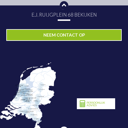
E.J. RUIJGPLEIN 68 BEKIJKEN
PLAN NU BEZICHTIGING
NEEM CONTACT OP
PERSOONLIJK
ADVIES