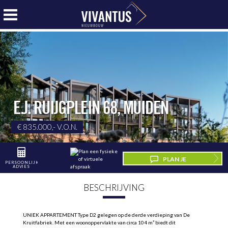
E.J. RUIJGPLEIN 68
,
MUIDEN
€ 835.000,- V.O.N.
PLAN JE
PERSOONLIJK
ADVIES
BEZICHTIGING
BESCHRIJVING
UNIEK APPARTEMENT Type D2 gelegen op de derde verdieping van De
Kruitfabriek. Met een woonoppervlakte van circa 104 m² biedt dit