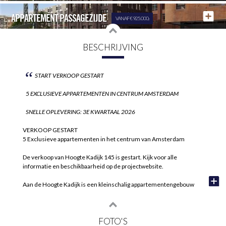
APPARTEMENT PASSAGEZIJDE
VANAF € 925.000,-
BESCHRIJVING
“
START VERKOOP GESTART
5 EXCLUSIEVE APPARTEMENTEN IN CENTRUM AMSTERDAM
SNELLE OPLEVERING: 3E KWARTAAL 2026
VERKOOP GESTART
5 Exclusieve appartementen in het centrum van Amsterdam
De verkoop van Hoogte Kadijk 145 is gestart. Kijk voor alle
informatie en beschikbaarheid op de projectwebsite.
Aan de Hoogte Kadijk is een kleinschalig appartementengebouw
HK145 met 5 exclusieve appartementen in aanbouw. De bouw al
ver gevorderd, dus de oplevering is al redelijk snel en naar
verwachting krijg je in het 3e kwartaal 2026 al de sleutel!
FOTO'S