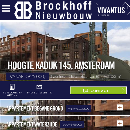
HOOGTE KADIJK 145
,
AMSTERDAM
VANAF € 925.000,-
5 woningen
1 beschikbaar
van 83 m²
tot 100 m²
CONTACT
PERSOONLIJK
PROJECT WEBSITE
ADVIES
APPARTEMENT BEGANE GROND
VANAF € 1.130.000,-
APPARTEMENT WATERZIJDE
VANAF € 995.000,-