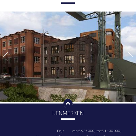
HK145 biedt jou de kans om te wonen op een van de meest
karaktervolle plekken in het centrum van Amsterdam. HK145 ligt in
een rustige en karakteristieke straat in het centrum van
Amsterdam. De ligging aan het water geeft het project een sereen
en besloten karakter, terwijl je tegelijkertijd profiteert van de
levendigheid van de stad. En wat het helemaal uniek maakt is de
ligging naast Artis, waarbij sommige appartementen zelfs uitkijken
op de giraffen van Artis!!!
Naast de appartementen komt er één bedrijfsruimte. De
bedrijfsruimte betreft een werkplaats/werf met watergebonden
activiteiten, onderdeel van de historische werfstructuur aan de
Hoogte Kadijk. Kortom een uniek project voor wie graag
kleinschalig, comfortabel, energiezuinig en stedelijk wil wonen!
5 Exclusieve appartementen
Deze stijlvolle nieuwbouwappartementen aan de Hoogte Kadijk
combineren comfortabel wonen met een bijzondere ligging in het
historische hart van Amsterdam. Het gebouw omvat vijf
appartementen met een royale leefruimte en een hoogwaardige
afwerking welke bereikbaar zijn per lift. De appartementen op de
begane grond en aan de passagezijde beschikken over twee
KENMERKEN
slaapkamers en twee badkamers, terwijl de appartementen aan de
waterzijde zijn uitgevoerd met drie volwaardige slaapkamers en
twee badkamers.
Prijs
van € 925.000,-
tot € 1.130.000,-
Grote raampartijen in ieder appartement zorgen voor een lichte,