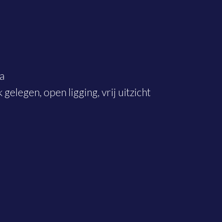
 groene hart van Vinkeveen.
la
 gelegen, open ligging, vrij uitzicht