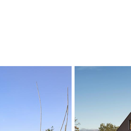
staat het buitenleven continu in verbindin
weilanden en het water.
De indrukwekkende entree met vide en hoge
vormt het hart van het huis en biedt alle
opgeleverd, zodat u deze volledig naar ei
Op de begane grond bevinden zich vier ru
Daarnaast beschikt de woning over een pra
De verdieping biedt dankzij meerdere vides
separate ruimte die ideaal is als thuiswerk
Een buitenruimte met ongekende mogelij
De royale tuin rondom de villa biedt een z
waar de mogelijkheid bestaat om een eigen
mooiste recreatiegebieden van Nederland