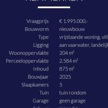
nen op een uitzonderlijke locatie aan het water, midden in het
Vraagprijs
€ 1.995.000,-
Bouwvorm
nieuwbouw
Type
vrijstaande woning, vil
Ligging
aan vaarwater, landelijk
Woonoppervlakte
204 m²
Perceeloppervlakte
2.584 m²
Inhoud
875 m³
Bouwjaar
2025
Slaapkamers
5
Tuin
tuin rondom
Garage
geen garage