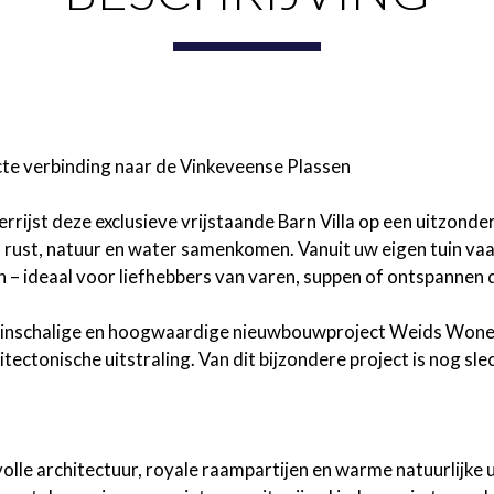
te verbinding naar de Vinkeveense Plassen
rijst deze exclusieve vrijstaande Barn Villa op een uitzonderl
, rust, natuur en water samenkomen. Vanuit uw eigen tuin va
 – ideaal voor liefhebbers van varen, suppen of ontspannen 
 kleinschalige en hoogwaardige nieuwbouwproject Weids Wone
itectonische uitstraling. Van dit bijzondere project is nog sle
volle architectuur, royale raampartijen en warme natuurlijke u