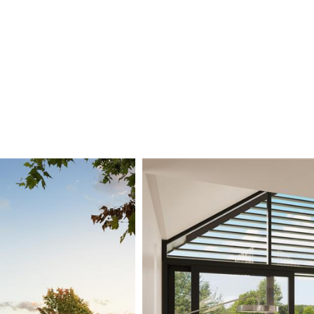
et vrije uitzicht over de omliggende
oning. De royale living met open keuken
ilie en vrienden. De keuken wordt casco
ubbele wastafel, douche en ligbad.
g.
den zich nog een extra slaapkamer en een
enst het perceel direct aan vaarwater,
kt u de Vinkeveense Plassen, één van de