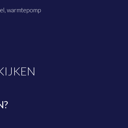
eel, warmtepomp
KIJKEN
N?