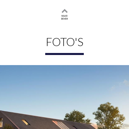
g met de woning en geniet u vanuit vrijwel iedere ruimte van h
NAAR
BOVEN
 raampartijen vormt direct een fraai visitekaartje van de w
 ruimte voor comfortabel wonen en uitgebreid tafelen met fam
gen wens kunt realiseren.
FOTO'S
ime slaapkamers en twee complete badkamers voorzien van d
ktische inpandige berging met ruimte voor fietsen en opsla
 een speelse indeling en een prachtige lichtinval. Hier bevin
plek, atelier of studeerkamer.
kheden
eldzaam gevoel van vrijheid en privacy. Aan de achterzijde gr
 aanlegplaats te realiseren. Binnen korte vaarafstand berei
.