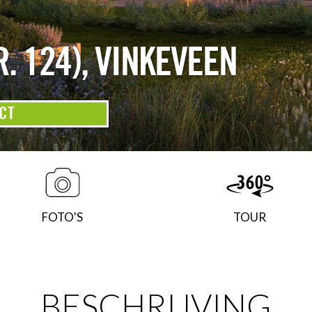
. 124)
,
VINKEVEEN
CT
FOTO'S
TOUR
BESCHRIJVING