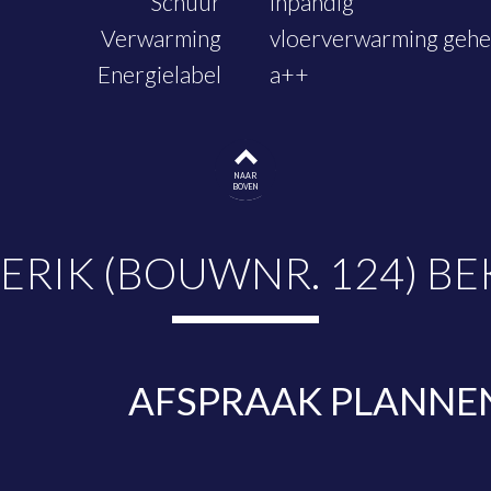
Schuur
inpandig
Verwarming
vloerverwarming geh
Energielabel
a++
NAAR
BOVEN
RIK (BOUWNR. 124) BE
AFSPRAAK PLANNE