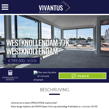
WESTKNOLLENDAM 77K
,
WESTKNOLLENDAM
€ 789.500,- V.O.N.
PLAN JE
PERSOONLIJK
ADVIES
BEZICHTIGING
BESCHRIJVING
Interesse in deze PRACHTIGE watervilla?
Kom langs tijdens de NVM Open Huis op zaterdag 4 oktober a.s. tussen 10:00