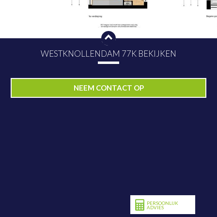
WESTKNOLLENDAM 77K BEKIJKEN
PLAN NU BEZICHTIGING
NEEM CONTACT OP
PERSOONLIJK
ADVIES