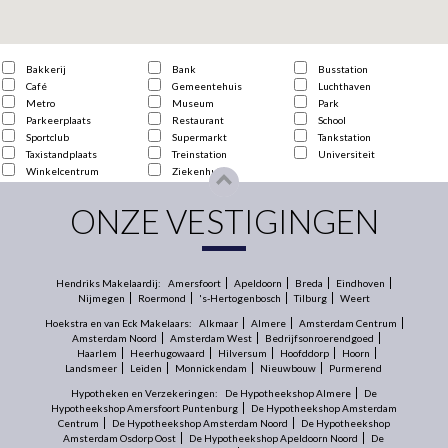
Bakkerij
Bank
Busstation
Café
Gemeentehuis
Luchthaven
Metro
Museum
Park
Parkeerplaats
Restaurant
School
Sportclub
Supermarkt
Tankstation
Taxistandplaats
Treinstation
Universiteit
Winkelcentrum
Ziekenhuis
ONZE VESTIGINGEN
Hendriks Makelaardij:
Amersfoort
Apeldoorn
Breda
Eindhoven
Nijmegen
Roermond
's-Hertogenbosch
Tilburg
Weert
Hoekstra en van Eck Makelaars:
Alkmaar
Almere
Amsterdam Centrum
Amsterdam Noord
Amsterdam West
Bedrijfsonroerendgoed
Haarlem
Heerhugowaard
Hilversum
Hoofddorp
Hoorn
Landsmeer
Leiden
Monnickendam
Nieuwbouw
Purmerend
Hypotheken en Verzekeringen:
De Hypotheekshop Almere
De
Hypotheekshop Amersfoort Puntenburg
De Hypotheekshop Amsterdam
Centrum
De Hypotheekshop Amsterdam Noord
De Hypotheekshop
Amsterdam Osdorp Oost
De Hypotheekshop Apeldoorn Noord
De