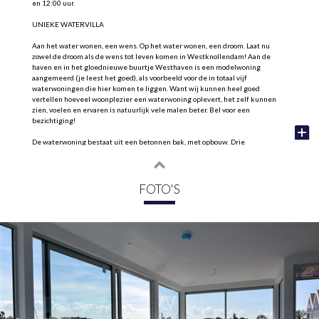
en 12:00 uur.
UNIEKE WATERVILLA
Aan het water wonen, een wens. Op het water wonen, een droom. Laat nu
zowel de droom als de wens tot leven komen in Westknollendam! Aan de
haven en in het gloednieuwe buurtje Westhaven is een modelwoning
aangemeerd (je leest het goed), als voorbeeld voor de in totaal vijf
waterwoningen die hier komen te liggen. Want wij kunnen heel goed
vertellen hoeveel woonplezier een waterwoning oplevert, het zelf kunnen
zien, voelen en ervaren is natuurlijk vele malen beter. Bel voor een
bezichtiging!
De waterwoning bestaat uit een betonnen bak, met opbouw. Drie
slaapkamers, een technische ruimte en een berging in het gedeelte onder de
waterlijn, sous l'eau. De hooggeplaatste ramen gunnen de eendjes en koeten
een nieuwsgierige blik naar binnen.
Het interieur is op bepaalde punten perfect afgewerkt, terwijl wat van nature
FOTO'S
smaakgevoelig is juist casco is gelaten. Zo zijn keuken en sanitair wel
voorbereid, maar kunnen deze nog helemaal naar eigen smaak, behoefte en
inzicht worden ingevuld. De plafonds, boven en beneden, zijn fraai afgewerkt,
met led-spots, de vloer bepaalt straks de eigen sfeer. De schuifpui richting
het water heeft een transparante beveiliging. Een tweede schuifpui leidt
naar de deels overkapte buitenruimte. Dit terras is compleet met lichtspots,
spatwaterdichte wandcontactdozen (6 x!), vlonderdelen en ook weer een
transparante afscherming. Veiligheid voor alles, maar met zo'n omgeving is
doorzicht ook belangrijk.
Waar decoratie en interieur nog ruimte bieden voor eigen inbreng, is dat bij
de techniek en installaties prima voor elkaar. De vloeren vormen de