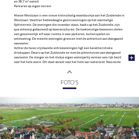
en 38,7 m² water)
Parkeren op eigen terrein
Nieuw Westzaan is een nieuw kleinschalig woonbuurtje aan het Zuideinde in
Westzaan. Veertien hedendaagse gezinswoningen op het voormalige
Spitsterrein. De woningen die inverdan staan, haaks op het Zuideinde, zijn
qua ontwerp gebaseerd op boerenschuren. De toekomstige bewoners delen
een gezamenlijk erf waar ruimte is voor parkeren, buitenspelen en
ontmoeting. De meeste woningen grenzen met de achtertuin aan doorgaand
vaarwater.
Achter de twee vrijstaande entreewoningen ligt een karakteristieke
driekapper. Dwars op het Zuideinde en met de achtertuinen aan doorgaand
vaarwater. De steiger en het stukje eigen waterpartij vormen een rijk bezit
voor het hele gezin. Dit staat garant voor het hele jaar waterpret. Stap op de
sup, in een bootje of - wie weet - op de schaats. Gewoon vanaf huis!
Bouwnummer 03 ligt op de oosthoek van de drie-onder-één-kap en profiteert
van extra perceelgrootte. Bijna 160 m² eigen grond, aangevuld met een
FOTO'S
waterpartij van bijna 39 m². Ook de royale lichtinval van drie kanten zal velen
aanspreken. Deze hoekwoning heeft vrijwel kamerhoge raampartijen in de
zijgevel en dubbele openslaande deuren naar de achtertuin aan het water.
Het zwarte gevelhout, de witte kozijnen en de rode keramische dakpannen
spreken onmiddellijk tot de verbeelding. Herkenbaar en eigenzinnig
tegelijk!
De woning is praktisch en functioneel ingedeeld, met naast de entree een
handige inpandige (fietsen-)berging met technische ruimte. Op de begane
grond gaan in de leefruimte de woonkamer en halfopen keuken in elkaar
over. De keuken bevindt zich aan de voorzijde en wordt casco opgeleverd,
zodat je deze helemaal naar eigen smaak kunt inrichten. In de keuken is een