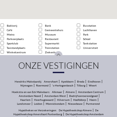
Bakkerij
Bank
Busstation
Café
Gemeentehuis
Luchthaven
Metro
Museum
Park
Parkeerplaats
Restaurant
School
Sportclub
Supermarkt
Tankstation
Taxistandplaats
Treinstation
Universiteit
Winkelcentrum
Ziekenhuis
ONZE VESTIGINGEN
Hendriks Makelaardij:
Amersfoort
Apeldoorn
Breda
Eindhoven
Nijmegen
Roermond
's-Hertogenbosch
Tilburg
Weert
Hoekstra en van Eck Makelaars:
Alkmaar
Almere
Amsterdam Centrum
Amsterdam Noord
Amsterdam West
Bedrijfsonroerendgoed
Haarlem
Heerhugowaard
Hilversum
Hoofddorp
Hoorn
Landsmeer
Leiden
Monnickendam
Nieuwbouw
Purmerend
Hypotheken en Verzekeringen:
De Hypotheekshop Almere
De
Hypotheekshop Amersfoort Puntenburg
De Hypotheekshop Amsterdam