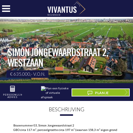
SIMON JONGEWAARDSTRAAT 2
,
WESTZAAN
€ 635.000,- V.O.N.
PLAN JE
PERSOONLIJK
ADVIES
BEZICHTIGING
BESCHRIJVING
Bouwnummer 03, Simon Jongewaardstraat 2
GBO circa 117 m², perceelgrootte circa 197 m² (waarvan 158,3 m² eigen grond