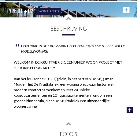
TYPE D1 + D2
VANAF € 800.000,-
BESCHRIJVING
“
CENTRAAL IN DE KRIJGSMAN GELEGEN APPARTEMENT, BEZOEK DE
MODELWONING!
WELKOM IN DE KRUITFABRIEK: EEN UNIEK WOONPROJECT MET
HISTORIE EN KARAKTER!
Aan het bruisende E.J. Ruijgplein, in het hart van De Krijgsman
Muiden, ligt De Kruitfabriek: een woonproject waar historie en
modern comfort samenkomen. Met 24 unieke
koopappartementen en 12 huurappartementen rondom een
groene binnentuin, biedt De Kruitfabriek een uitzonderlijke
woonervaring.
De appartementen in De Kruitfabriek variëren in grootte van 75 tot
104 m² en hebben een royale buitenruimte en grote ramen voor
volop natuurlijk licht. Het industriële ontwerp met baksteen en staal
FOTO'S
sluit perfect aan bij de historische uitstraling, terwijl moderne