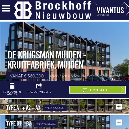
DE KRIJGSMAN MUIDEN -
KRUITFABRIEK
,
MUIDEN
VANAF € 560.000,-
4 woningen
4 beschikbaar
van 75 m²
tot 105 m²
CONTACT
PERSOONLIJK
PROJECT WEBSITE
ADVIES
TYPE A1 + A2 + A3
VANAF € 560.000,-
TYPE B1 + B2
VANAF € 725.000,-