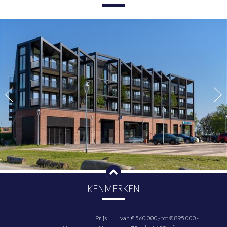
voorzieningen zorgen voor optimaal comfort.
Centraal in De Kruitfabriek ligt een serene binnentuin, ontworpen
om te ontspannen en te ontmoeten. Met plukbomen zoals appel-,
vijg- en walnootbomen biedt de tuin een groene oase waar je tot
rust komt of samen met buren geniet van de natuur. De tuin is een
perfecte aanvulling op het duurzame karakter van het project.
De Kruitfabriek streeft naar een toekomstgericht woonconcept.
Met een ondergrondse parkeergarage met één of twee eigen
parkeerplaatsen per appartement, ontvangen alle kopers van De
Kruitfabriek. een jaar gratis toegang tot elektrische deelauto’s via
het Vloto.
De Kruitfabriek is gevestigd op een locatie met een rijke
geschiedenis, waar ooit de Nieuwe Hollandse Waterlinie en de
Stelling van Amsterdam bescherming boden aan het westen van
Nederland. Tegenwoordig ademt de wijk nog steeds de sfeer van
vroeger, met authentieke details zoals het Ketelhuis en de
smederij, die prachtig zijn geïntegreerd in de moderne omgeving.
Deze monumentale elementen maken De Kruitfabriek tot een
KENMERKEN
unieke plek om te wonen.
Het E.J. Ruijgplein is meer dan een levendig middelpunt; het is een
Prijs
van € 560.000,-
tot € 895.000,-
plek waar comfort en innovatie samenkomen. Hier vind je de Mas