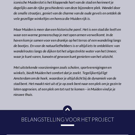
iconische Muiderslot is het kloppende hart van de stad en herinnert je
dagelijks aan de rijke geschiedenis van deze bijzondere plek. Wandel door
de smalle straatjes, geniet van de charme van de oude gevels en ontdek de
vele gezellige winkeltjes en horeca die Muiden rijk is.
Maar Muiden is meer dan een historische parel. Het is een stad die leeft en
waar een warme gemeenschap je met open armen verwelkomt. In de
haven kom je samen voor een drankje op het terras of een wandeling langs
de bootjes. En voor de natuurliefhebbers is er altijd iets te ontdekken: van
wandelroutes langs de dijken tot het uitgestrekte water van het IJmeer,
waar je kunt varen, kanoën of gewoon kunt genieten van het uitzicht.
Met uitstekende voorzieningen zoals scholen, sportverenigingen en
winkels, biedt Muiden het comfort dat je zoekt. Tegelijkertijd ligt
Amsterdam om de hoek, waardoor je altijd dicht bij de dynamiek van de
stad bent. Het maakt niet uit of je op zoek bent naar een plek om je gezin te
laten opgroeien, of een plek om tot rust te komen – in Muiden vind je je
nieuwe thuis.
BELANGSTELLING VOOR HET PROJECT