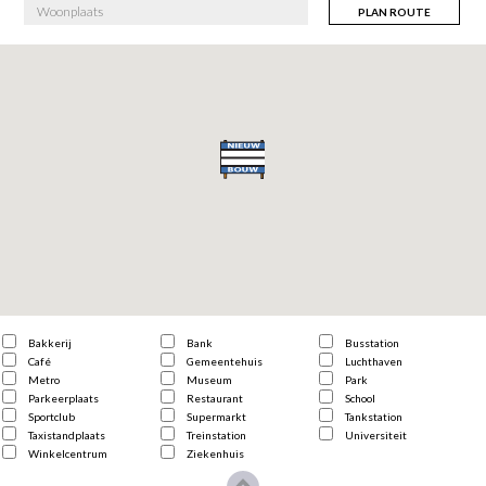
PLAN ROUTE
Bakkerij
Bank
Busstation
Café
Gemeentehuis
Luchthaven
Metro
Museum
Park
Parkeerplaats
Restaurant
School
Sportclub
Supermarkt
Tankstation
Taxistandplaats
Treinstation
Universiteit
Winkelcentrum
Ziekenhuis